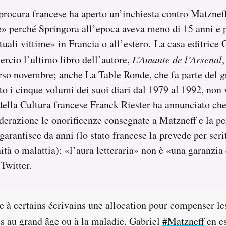
procura francese ha aperto un’inchiesta contro Matzneff
» perché Springora all’epoca aveva meno di 15 anni e p
ntuali vittime» in Francia o all’estero. La casa editric
cio l’ultimo libro dell’autore,
L’Amante de l’Arsenal
,
orso novembre; anche La Table Ronde, che fa parte del 
to i cinque volumi dei suoi diari dal 1979 al 1992, non 
o della Cultura francese Franck Riester ha annunciato che
derazione le onorificenze consegnate a Matzneff e la pe
garantisce da anni (lo stato francese la prevede per scritt
nità o malattia): «l’aura letteraria» non è «una garanzia
 Twitter.
e à certains écrivains une allocation pour compenser les
es au grand âge ou à la maladie. Gabriel
#Matzneff
en es