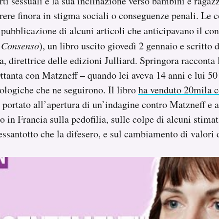
rti sessuali e la sua inclinazione verso bambini e ragaz
rrere finora in stigma sociali o conseguenze penali. Le 
pubblicazione di alcuni articoli che anticipavano il co
l Consenso
), un libro uscito giovedì 2 gennaio e scritto
, direttrice delle edizioni Julliard. Springora racconta 
ttanta con Matzneff – quando lei aveva 14 anni e lui 50 
logiche che ne seguirono. Il libro
ha venduto 20mila c
 portato all’apertura di un’indagine contro Matzneff e a
to in Francia sulla pedofilia, sulle colpe di alcuni stimati
santotto che la difesero, e sul cambiamento di valori 