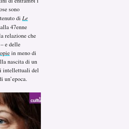
zini di entrambi i
cose sono
ntenuto di
Le
 dalla 47enne
la relazione che
– e delle
opie
in meno di
lla nascita di un
 intellettuali del
di un’epoca.