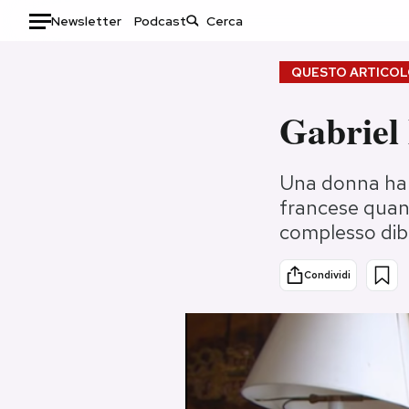
Newsletter
Podcast
Auto
QUESTO ARTICOLO
HOME
Gabriel 
Italia
Moda
Una donna ha r
Mondo
Libri
francese quand
Politica
Consumismi
complesso dib
Tecnologia
Storie/Idee
Internet
Ok Boomer!
Condividi
Scienza
Media
Cultura
Europa
Economia
Altrecose
Sport
Mondiali calcio 2026