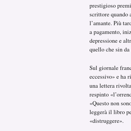
prestigioso premi
scrittore quando 
l’amante. Più tard
a pagamento, iniz
depressione e alt
quello che sin da 
Sul giornale fra
eccessivo» e ha r
una lettera rivol
respinto «l’orren
«Questo non sono
leggerà il libro 
«distruggere».