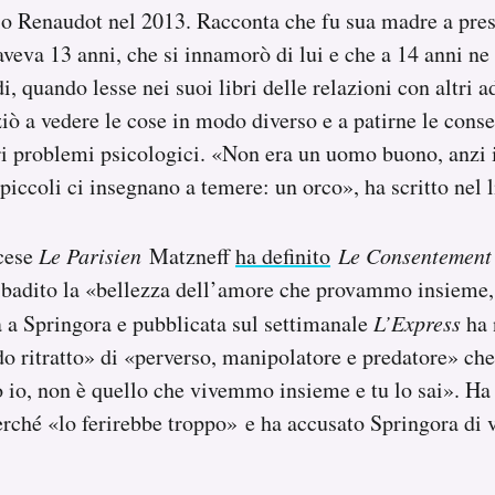
o Renaudot nel 2013. Racconta che fu sua madre a pres
aveva 13 anni, che si innamorò di lui e che a 14 anni ne
i, quando lesse nei suoi libri delle relazioni con altri 
iò a vedere le cose in modo diverso e a patirne le conse
ri problemi psicologici. «Non era un uomo buono, anzi i
piccoli ci insegnano a temere: un orco», ha scritto nel l
ncese
Le Parisien
Matzneff
ha definito
Le Consentement
ibadito la «bellezza dell’amore che provammo insieme, 
ta a Springora e pubblicata sul settimanale
L’Express
ha 
do ritratto» di «perverso, manipolatore e predatore» che 
 io, non è quello che vivemmo insieme e tu lo sai». Ha
perché «lo ferirebbe troppo» e ha accusato Springora di v