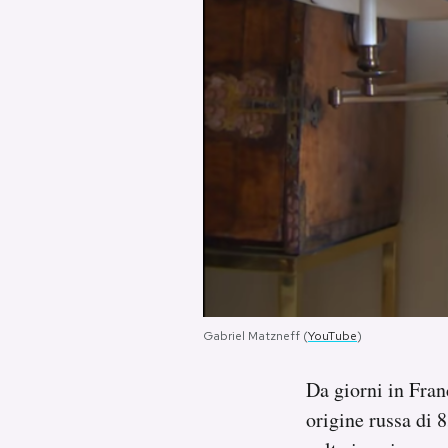
PODCAST
NEWSLETTER
I MIEI PREFERITI
SHOP
CALENDARIO
Gabriel Matzneff (
YouTube
)
AREA PERSONALE
Da giorni in Fra
Area Personale
origine russa di 
Newsletter