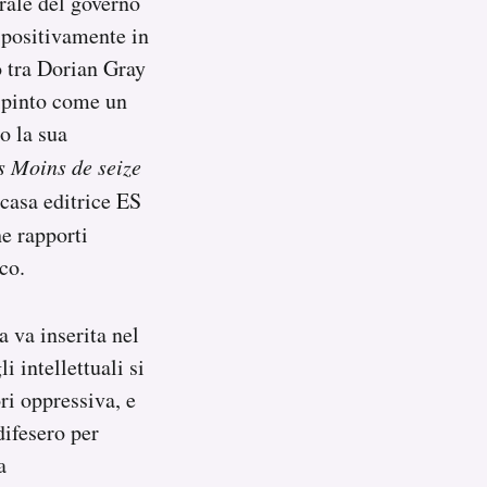
urale del governo
 positivamente in
o tra Dorian Gray
dipinto come un
o la sua
s Moins de seize
 casa editrice ES
he rapporti
co.
 va inserita nel
 intellettuali si
ri oppressiva, e
difesero per
a