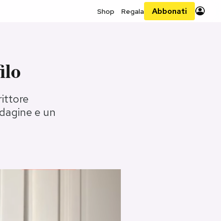
Abbonati
Shop
Regala
ilo
ittore
ndagine e un