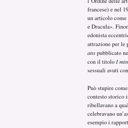
l’Ordine delle ar
francese) e nel 1
un articolo come 
e Dracula». Finor
edonista eccentri
attrazione per le 
ans
pubblicato nel
con il titolo
I min
sessuali avuti co
Può stupire come 
contesto storico i
ribellavano a qua
celebravano un’as
esempio i rapport