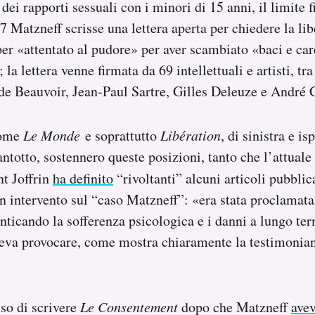
ei rapporti sessuali con i minori di 15 anni, il limite f
7 Matzneff scrisse una lettera aperta per chiedere la lib
per «attentato al pudore» per aver scambiato «baci e ca
 la lettera venne firmata da 69 intellettuali e artisti, tr
de Beauvoir, Jean-Paul Sartre, Gilles Deleuze e André
come
Le Monde
e soprattutto
Libération
, di sinistra e is
antotto, sostennero queste posizioni, tanto che l’attuale 
t Joffrin
ha definito
“rivoltanti” alcuni articoli pubblic
un intervento sul “caso Matzneff”: «era stata proclamata 
nticando la sofferenza psicologica e i danni a lungo te
teva provocare, come mostra chiaramente la testimonia
so di scrivere
Le Consentement
dopo che Matzneff
avev