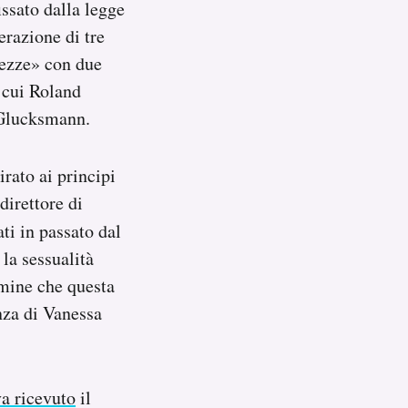
issato dalla legge
erazione di tre
rezze» con due
a cui Roland
 Glucksmann.
pirato ai principi
direttore di
ati in passato dal
la sessualità
rmine che questa
nza di Vanessa
a ricevuto
il