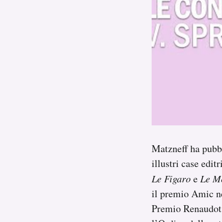
Matzneff ha pubbl
illustri case edit
Le Figaro
e
Le M
il premio Amic ne
Premio Renaudot 