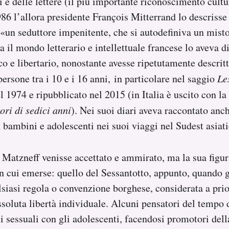
ti e delle lettere (il più importante riconoscimento cult
986 l’allora presidente François Mitterrand lo descrisse
«un seduttore impenitente, che si autodefiniva un mist
a il mondo letterario e intellettuale francese lo aveva 
co e libertario, nonostante avesse ripetutamente descritt
persone tra i 10 e i 16 anni, in particolare nel saggio
Le
 1974 e ripubblicato nel 2015 (in Italia è uscito con la
ori di sedici anni
). Nei suoi diari aveva raccontato anc
n bambini e adolescenti nei suoi viaggi nel Sudest asiati
Matzneff venisse accettato e ammirato, ma la sua figura
n cui emerse: quello del Sessantotto, appunto, quando gli
lsiasi regola o convenzione borghese, considerata a prio
soluta libertà individuale. Alcuni pensatori del tempo 
i sessuali con gli adolescenti, facendosi promotori dell