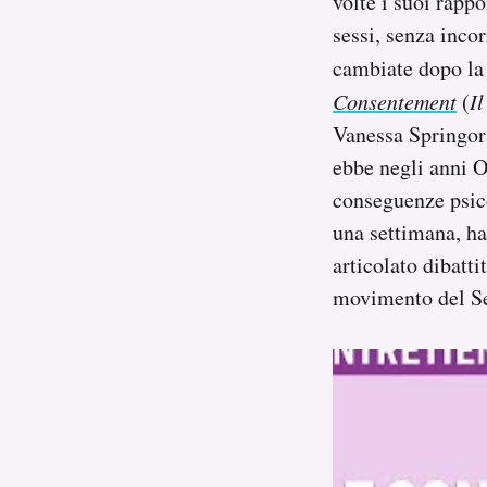
volte i suoi rappo
Notifiche mobile
sessi, senza inco
Regala il Post
cambiate dopo la 
Hai bisogno di aiuto?
Consentement
(
I
Esci
Vanessa Springora
ebbe negli anni O
conseguenze psico
una settimana, ha
articolato dibatti
movimento del Ses