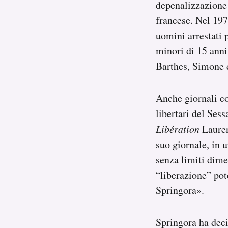
depenalizzazione d
francese. Nel 197
uomini arrestati 
minori di 15 anni;
Barthes, Simone 
Anche giornali 
libertari del Sess
Libération
Lauren
suo giornale, in 
senza limiti dime
“liberazione” po
Springora».
Springora ha deci