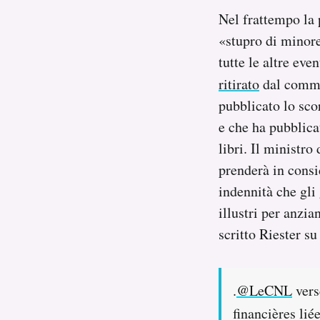
Nel frattempo la 
«stupro di minore
tutte le altre eve
ritirato
dal commer
pubblicato lo sc
e che ha pubblica
libri. Il ministr
prenderà in consi
indennità che gli 
illustri per anzia
scritto Riester su
.
@LeCNL
vers
financières lié