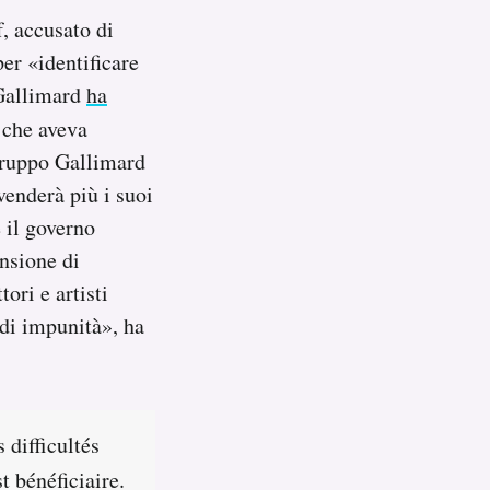
, accusato di
er «identificare
e Gallimard
ha
 che aveva
gruppo Gallimard
venderà più i suoi
 il governo
nsione di
ori e artisti
 di impunità», ha
 difficultés
t bénéficiaire.