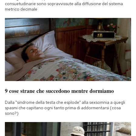
consuetudinarie sono sopravvissute alla diffusione del sistema
metrico decimale
9 cose strane che succedono mentre dormiamo
Dalla "sindrome della testa che esplode" alla sexsomnia a quegli
spasmi che capitano ogni tanto prima di addormentarsi (cosa
sono?)