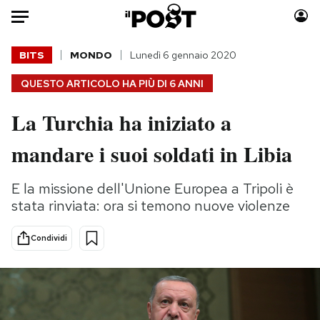
Auto
BITS
MONDO
Lunedì 6 gennaio 2020
QUESTO ARTICOLO HA PIÙ DI
6 ANNI
HOME
La Turchia ha iniziato a
Italia
Moda
Mondo
Libri
mandare i suoi soldati in Libia
Politica
Consumismi
Tecnologia
Storie/Idee
E la missione dell'Unione Europea a Tripoli è
Internet
Ok Boomer!
stata rinviata: ora si temono nuove violenze
Scienza
Media
Condividi
Cultura
Europa
Economia
Altrecose
Sport
Mondiali calcio 2026