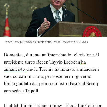
PODCAST
NEWSLETTER
I MIEI PREFERITI
Recep Tayyip Erdogan (Presidential Press Service via AP, Pool)
Domenica, durante un’intervista in televisione, il
SHOP
presidente turco Recep Tayyip Erdoğan
ha
annunciato
che la Turchia ha iniziato a mandare i
CALENDARIO
suoi soldati in Libia, per sostenere il governo
libico guidato dal primo ministro Fayez al Serraj,
AREA PERSONALE
con sede a Tripoli.
Area Personale
I soldati turchi saranno impiegati con funzioni per
Newsletter