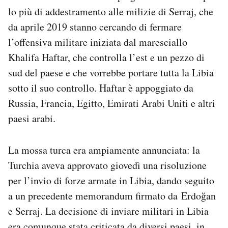
Notifiche mobile
lo più di addestramento alle milizie di Serraj, che
Regala il Post
da aprile 2019 stanno cercando di fermare
Hai bisogno di aiuto?
l’offensiva militare iniziata dal maresciallo
Esci
Khalifa Haftar, che controlla l’est e un pezzo di
sud del paese e che vorrebbe portare tutta la Libia
sotto il suo controllo. Haftar è appoggiato da
Russia, Francia, Egitto, Emirati Arabi Uniti e altri
paesi arabi.
La mossa turca era ampiamente annunciata: la
Turchia aveva approvato giovedì una risoluzione
per l’invio di forze armate in Libia, dando seguito
a un precedente memorandum firmato da Erdoğan
e Serraj. La decisione di inviare militari in Libia
era comunque stata criticata da diversi paesi, in