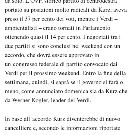
da solo. L’ÖVP, storico partito di centrodestra
Notifiche mobile
portato su posizioni molto radicali da Kurz, aveva
Regala il Post
preso il 37 per cento dei voti, mentre i Verdi –
Hai bisogno di aiuto?
ambientalisti – erano tornati in Parlamento
Esci
ottenendo quasi il 14 per cento. I negoziati tra i
due partiti si sono conclusi nel weekend con un
accordo, che dovrà essere approvato in
un congresso federale di partito convocato dai
Verdi per il prossimo weekend. Entro la fine della
settimana, quindi, si saprà se il governo si farà o
meno, come annunciato domenica sia da Kurz che
da Werner Kogler, leader dei Verdi.
In base all’accordo Kurz diventerebbe di nuovo
cancelliere e, secondo le informazioni riportate