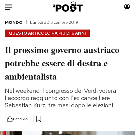
Auto
MONDO
Lunedì 30 dicembre 2019
QUESTO ARTICOLO HA PIÙ DI
6 ANNI
HOME
Il prossimo governo austriaco
Italia
Moda
potrebbe essere di destra e
Mondo
Libri
Politica
Consumismi
ambientalista
Tecnologia
Storie/Idee
Internet
Ok Boomer!
Nel weekend il congresso dei Verdi voterà
Scienza
Media
l'accordo raggiunto con l'ex cancelliere
Cultura
Europa
Sebastian Kurz, tre mesi dopo le elezioni
Economia
Altrecose
Condividi
Sport
Mondiali calcio 2026