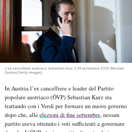
PODCAST
NEWSLETTER
I MIEI PREFERITI
L'ex cancelliere austriaco Sebastian Kurz, il 29 settembre 2019 (Michael
SHOP
Gruber/Getty Images)
In Austria l’ex cancelliere e leader del Partito
CALENDARIO
popolare austriaco (ÖVP) Sebastian Kurz sta
trattando con i Verdi per formare un nuovo governo
AREA PERSONALE
dopo che, alle
elezioni di fine settembre
, nessun
Area Personale
partito aveva ottenuto i voti sufficienti a governare
Newsletter