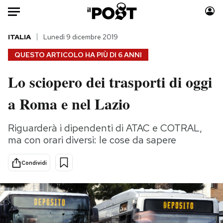
Auto
ITALIA
Lunedì 9 dicembre 2019
QUESTO ARTICOLO HA PIÙ DI
6 ANNI
HOME
Lo sciopero dei trasporti di oggi
Italia
Moda
a Roma e nel Lazio
Mondo
Libri
Politica
Consumismi
Riguarderà i dipendenti di ATAC e COTRAL,
Tecnologia
Storie/Idee
ma con orari diversi: le cose da sapere
Internet
Ok Boomer!
Scienza
Media
Condividi
Cultura
Europa
Economia
Altrecose
Sport
Mondiali calcio 2026