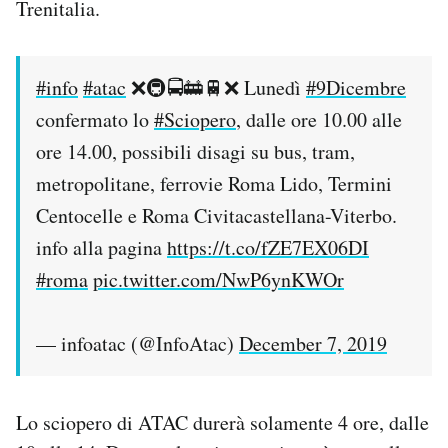
Trenitalia.
Notifiche mobile
Regala il Post
Hai bisogno di aiuto?
#info
#atac
❌🚇🚍🚋🚆❌ Lunedì
#9Dicembre
Esci
confermato lo
#Sciopero
, dalle ore 10.00 alle
ore 14.00, possibili disagi su bus, tram,
metropolitane, ferrovie Roma Lido, Termini
Centocelle e Roma Civitacastellana-Viterbo.
info alla pagina
https://t.co/fZE7EX06DI
#roma
pic.twitter.com/NwP6ynKWOr
— infoatac (@InfoAtac)
December 7, 2019
Lo sciopero di ATAC durerà solamente 4 ore, dalle