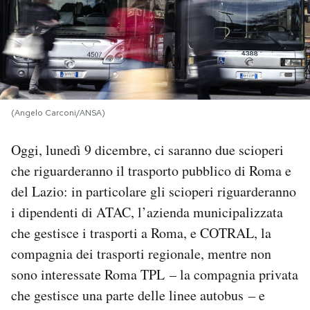
PODCAST
NEWSLETTER
(Angelo Carconi/ANSA)
I MIEI PREFERITI
Oggi, lunedì 9 dicembre, ci saranno due scioperi
SHOP
che riguarderanno il trasporto pubblico di Roma e
del Lazio: in particolare gli scioperi riguarderanno
i dipendenti di ATAC, l’azienda municipalizzata
CALENDARIO
che gestisce i trasporti a Roma, e COTRAL, la
compagnia dei trasporti regionale, mentre non
AREA PERSONALE
sono interessate Roma TPL – la compagnia privata
Area Personale
che gestisce una parte delle linee autobus – e
Newsletter