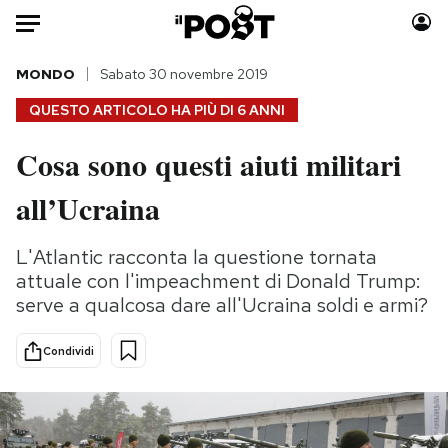
Auto
MONDO
Sabato 30 novembre 2019
QUESTO ARTICOLO HA PIÙ DI
6 ANNI
HOME
Cosa sono questi aiuti militari
Italia
Moda
all’Ucraina
Mondo
Libri
Politica
Consumismi
L'Atlantic racconta la questione tornata
Tecnologia
Storie/Idee
attuale con l'impeachment di Donald Trump:
Internet
Ok Boomer!
serve a qualcosa dare all'Ucraina soldi e armi?
Scienza
Media
Cultura
Europa
Condividi
Economia
Altrecose
Sport
Mondiali calcio 2026