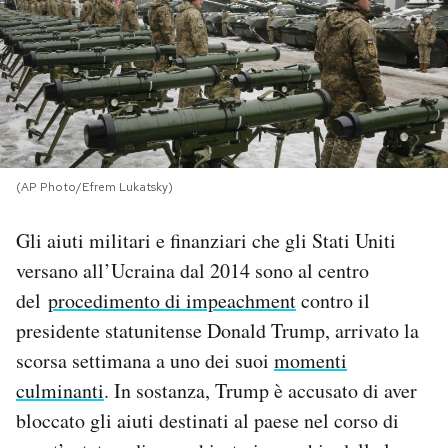
PODCAST
NEWSLETTER
I MIEI PREFERITI
(AP Photo/Efrem Lukatsky)
Gli aiuti militari e finanziari che gli Stati Uniti
SHOP
versano all’Ucraina dal 2014 sono al centro
del
procedimento di impeachment
contro il
CALENDARIO
presidente statunitense Donald Trump, arrivato la
scorsa settimana a uno dei suoi
momenti
AREA PERSONALE
culminanti
. In sostanza, Trump è accusato di aver
Area Personale
bloccato gli aiuti destinati al paese nel corso di
Newsletter