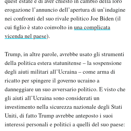
quest’estate e di aver chiesto in cambio della loro
Notifiche mobile
erogazione l’annuncio dell’apertura di un’indagine
Regala il Post
nei confronti del suo rivale politico Joe Biden (il
Hai bisogno di aiuto?
cui figlio è stato coinvolto in
una complicata
Esci
vicenda nel paese
).
Trump, in altre parole, avrebbe usato gli strumenti
della politica estera statunitense – la sospensione
degli aiuti militari all’Ucraina – come arma di
ricatto per spingere il governo ucraino a
danneggiare un suo avversario politico. E visto che
gli aiuti all’Ucraina sono considerati un
investimento nella sicurezza nazionale degli Stati
Uniti, di fatto Trump avrebbe anteposto i suoi
interessi personali e politici a quelli del suo paese: