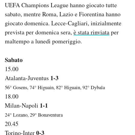
UEFA Champions League hanno giocato tutte
Notifiche mobile
Regala il Post
sabato, mentre Roma, Lazio e Fiorentina hanno
Hai bisogno di aiuto?
giocato domenica. Lecce-Cagliari, inizialmente
Esci
prevista per domenica sera,
è stata rinviata
per
maltempo a lunedì pomeriggio.
Sabato
15.00
1-3
Atalanta-Juventus
56° Gosens, 74° Higuain, 82° Higuain, 92° Dybala
18.00
1-1
Milan-Napoli
24° Lozano, 29° Bonaventura
20.45
0-3
Torino-Inter