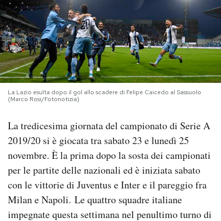
PODCAST
NEWSLETTER
I MIEI PREFERITI
La Lazio esulta dopo il gol allo scadere di Felipe Caicedo al Sassuolo
(Marco Rosi/Fotonotizia)
SHOP
La tredicesima giornata del campionato di Serie A
2019/20 si è giocata tra sabato 23 e lunedì 25
CALENDARIO
novembre. È la prima dopo la sosta dei campionati
per le partite delle nazionali ed è iniziata sabato
AREA PERSONALE
con le vittorie di Juventus e Inter e il pareggio fra
Milan e Napoli. Le quattro squadre italiane
Area Personale
impegnate questa settimana nel penultimo turno di
Newsletter