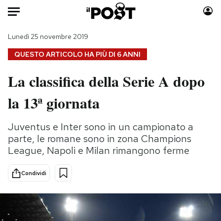
Auto
Lunedì 25 novembre 2019
QUESTO ARTICOLO HA PIÙ DI
6 ANNI
HOME
La classifica della Serie A dopo
Italia
Moda
la 13ª giornata
Mondo
Libri
Politica
Consumismi
Juventus e Inter sono in un campionato a
Tecnologia
Storie/Idee
parte, le romane sono in zona Champions
Internet
Ok Boomer!
League, Napoli e Milan rimangono ferme
Scienza
Media
Cultura
Europa
Condividi
Economia
Altrecose
Sport
Mondiali calcio 2026