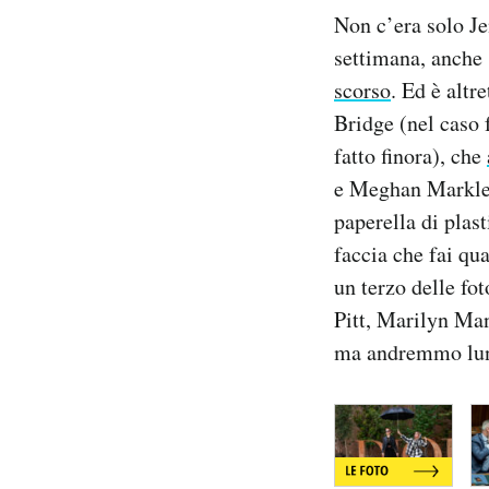
Notifiche mobile
Non c’era solo Je
Regala il Post
settimana, anche 
Hai bisogno di aiuto?
scorso
. Ed è altr
Esci
Bridge (nel caso 
fatto finora), che
e Meghan Markle c
paperella di plas
faccia che fai q
un terzo delle fo
Pitt, Marilyn Man
ma andremmo lung