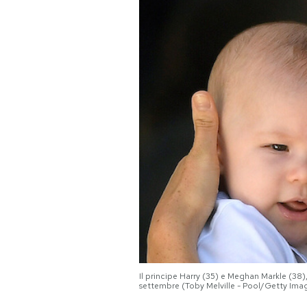
PODCAST
NEWSLETTER
I MIEI PREFERITI
SHOP
CALENDARIO
AREA PERSONALE
Il principe Harry (35) e Meghan Markle (38),
Area Personale
settembre (Toby Melville - Pool/Getty Ima
Newsletter