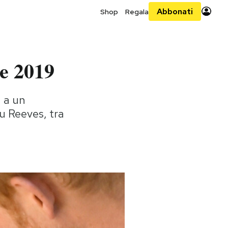
Abbonati
Shop
Regala
re 2019
n a un
u Reeves, tra