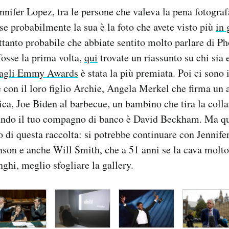
nnifer Lopez, tra le persone che valeva la pena fotograf
se probabilmente la sua è la foto che avete visto più
in 
ettanto probabile che abbiate sentito molto parlare di P
fosse la prima volta,
qui
trovate un riassunto su chi sia 
agli Emmy Awards
è stata la più premiata. Poi ci sono 
on il loro figlio Archie, Angela Merkel che firma un 
tica, Joe Biden al barbecue, un bambino che tira la colla
uando il tuo compagno di banco è David Beckham. Ma qu
to di questa raccolta: si potrebbe continuare con Jennif
son e anche Will Smith, che a 51 anni se la cava molto 
hi, meglio sfogliare la gallery.