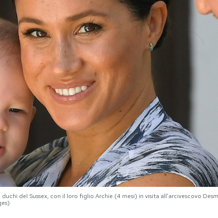
 duchi del Sussex, con il loro figlio Archie (4 mesi) in visita all'arcivescovo D
ges)