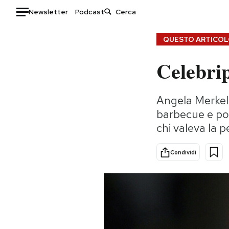
Newsletter
Podcast
Auto
QUESTO ARTICOLO
Celebrip
HOME
Italia
Moda
Angela Merkel 
Mondo
Libri
barbecue e poi
Politica
Consumismi
chi valeva la 
Tecnologia
Storie/Idee
Internet
Ok Boomer!
Condividi
Scienza
Media
Cultura
Europa
Economia
Altrecose
Sport
Mondiali calcio 2026