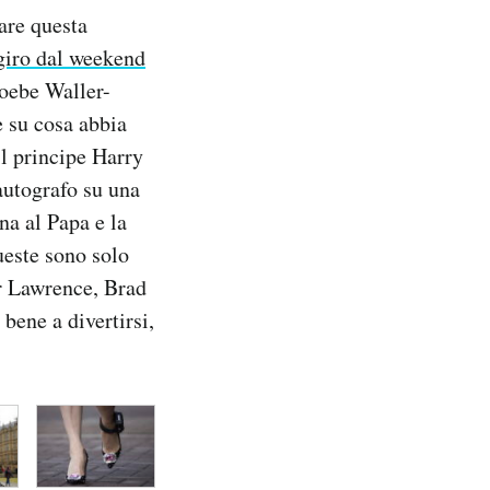
are questa
giro dal weekend
hoebe Waller-
e su cosa abbia
il principe Harry
autografo su una
na al Papa e la
este sono solo
er Lawrence, Brad
bene a divertirsi,