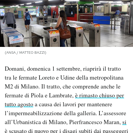
PODCAST
NEWSLETTER
I MIEI PREFERITI
(ANSA / MATTEO BAZZI)
Domani, domenica 1 settembre, riaprirà il tratto
SHOP
tra le fermate Loreto e Udine della metropolitana
M2 di Milano. Il tratto, che comprende anche le
CALENDARIO
fermate di Piola e Lambrate,
è rimasto chiuso per
tutto agosto
a causa dei lavori per mantenere
AREA PERSONALE
l’impermeabilizzazione della galleria. L’assessore
all’Urbanistica di Milano, Pierfrancesco Maran,
si
Area Personale
è scusato di nuovo
per i disagi subiti dai passeggeri
Newsletter