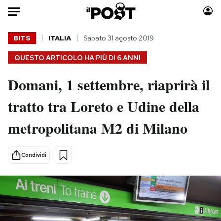
Auto
BITS
ITALIA
Sabato 31 agosto 2019
QUESTO ARTICOLO HA PIÙ DI
6 ANNI
HOME
Domani, 1 settembre, riaprirà il
Italia
Moda
Mondo
Libri
tratto tra Loreto e Udine della
Politica
Consumismi
metropolitana M2 di Milano
Tecnologia
Storie/Idee
Internet
Ok Boomer!
Scienza
Media
Condividi
Cultura
Europa
Economia
Altrecose
Sport
Mondiali calcio 2026