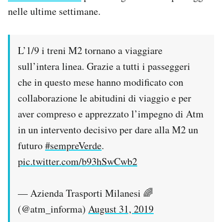
Notifiche mobile
nelle ultime settimane.
Regala il Post
Hai bisogno di aiuto?
Esci
L’1/9 i treni M2 tornano a viaggiare
sull’intera linea. Grazie a tutti i passeggeri
che in questo mese hanno modificato con
collaborazione le abitudini di viaggio e per
aver compreso e apprezzato l’impegno di Atm
in un intervento decisivo per dare alla M2 un
futuro
#sempreVerde
.
pic.twitter.com/b93hSwCwb2
— Azienda Trasporti Milanesi 🌈
(@atm_informa)
August 31, 2019