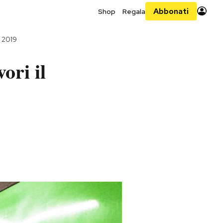
Abbonati
Shop
Regala
o 2019
ori il