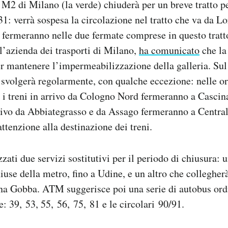
M2 di Milano (la verde) chiuderà per un breve tratto pe
31: verrà sospesa la circolazione nel tratto che va da L
n fermeranno nelle due fermate comprese in questo tratto
’azienda dei trasporti di Milano,
ha comunicato
che la
er mantenere l’impermeabilizzazione della galleria. Sul 
i svolgerà regolarmente, con qualche eccezione: nelle or
i i treni in arrivo da Cologno Nord fermeranno a Casci
rrivo da Abbiategrasso e da Assago fermeranno a Centra
attenzione alla destinazione dei treni.
zati due servizi sostitutivi per il periodo di chiusura: 
hiuse della metro, fino a Udine, e un altro che collegher
a Gobba. ATM suggerisce poi una serie di autobus ordin
: 39, 53, 55, 56, 75, 81 e le circolari 90/91.