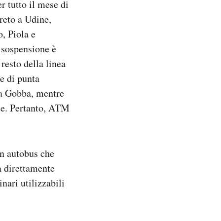
r tutto il mese di
oreto a Udine,
, Piola e
 sospensione è
resto della linea
e di punta
na Gobba, mentre
le. Pertanto, ATM
un autobus che
à direttamente
ari utilizzabili