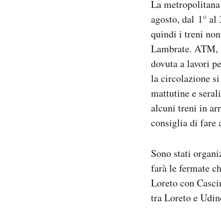
La metropolitana 
Notifiche mobile
agosto, dal 1° al 
Regala il Post
quindi i treni no
Hai bisogno di aiuto?
Esci
Lambrate. ATM, l
dovuta a lavori p
la circolazione s
mattutine e seral
alcuni treni in a
consiglia di fare 
Sono stati organiz
farà le fermate c
Loreto con Cascin
tra Loreto e Udine