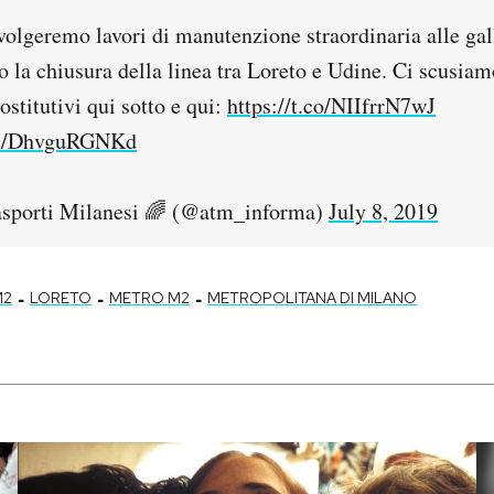
volgeremo lavori di manutenzione straordinaria alle gal
la chiusura della linea tra Loreto e Udine. Ci scusiamo
sostitutivi qui sotto e qui:
https://t.co/NIIfrrN7wJ
com/DhvguRGNKd
sporti Milanesi 🌈 (@atm_informa)
July 8, 2019
-
-
-
M2
LORETO
METRO M2
METROPOLITANA DI MILANO