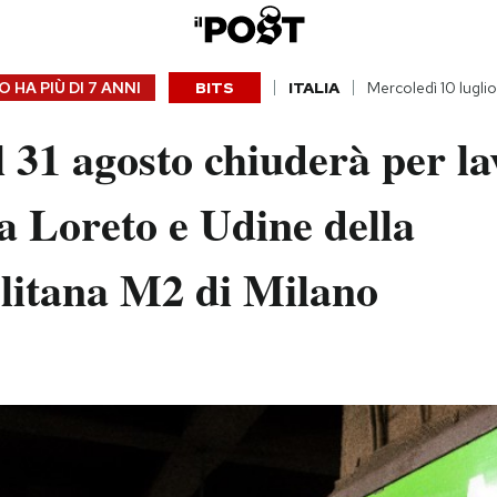
 HA PIÙ DI
7 ANNI
BITS
ITALIA
Mercoledì 10 lugli
l 31 agosto chiuderà per lav
ra Loreto e Udine della
litana M2 di Milano