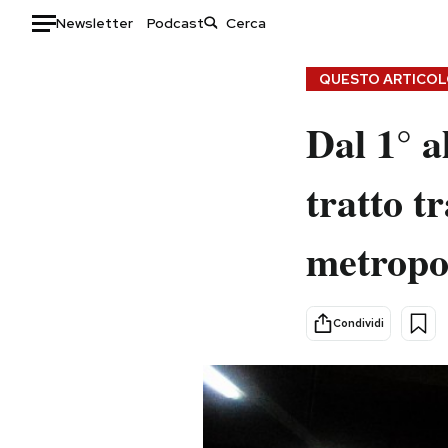
Newsletter
Podcast
Auto
QUESTO ARTICOLO
HOME
Dal 1° a
Italia
Moda
tratto t
Mondo
Libri
Politica
Consumismi
metropo
Tecnologia
Storie/Idee
Internet
Ok Boomer!
Scienza
Media
Condividi
Cultura
Europa
Economia
Altrecose
Sport
Mondiali calcio 2026