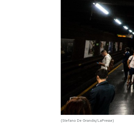
PODCAST
NEWSLETTER
I MIEI PREFERITI
SHOP
CALENDARIO
AREA PERSONALE
(Stefano De Grandis/LaPresse)
Area Personale
Newsletter