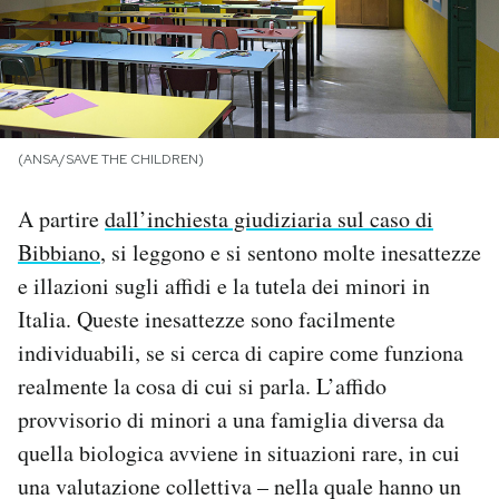
PODCAST
NEWSLETTER
(ANSA/SAVE THE CHILDREN)
I MIEI PREFERITI
A partire
dall’inchiesta giudiziaria sul caso di
Bibbiano
, si leggono e si sentono molte inesattezze
SHOP
e illazioni sugli affidi e la tutela dei minori in
Italia. Queste inesattezze sono facilmente
CALENDARIO
individuabili, se si cerca di capire come funziona
realmente la cosa di cui si parla. L’affido
AREA PERSONALE
provvisorio di minori a una famiglia diversa da
quella biologica avviene in situazioni rare, in cui
Area Personale
una valutazione collettiva – nella quale hanno un
Newsletter