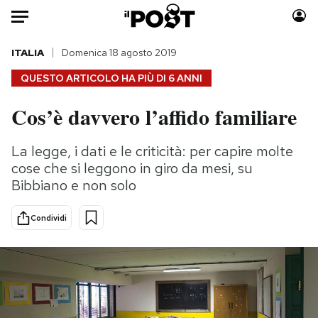
Auto
ITALIA
Domenica 18 agosto 2019
QUESTO ARTICOLO HA PIÙ DI
6 ANNI
HOME
Cos’è davvero l’affido familiare
Italia
Moda
Mondo
Libri
La legge, i dati e le criticità: per capire molte
Politica
Consumismi
cose che si leggono in giro da mesi, su
Tecnologia
Storie/Idee
Bibbiano e non solo
Internet
Ok Boomer!
Condividi
Scienza
Media
Cultura
Europa
Economia
Altrecose
Sport
Mondiali calcio 2026