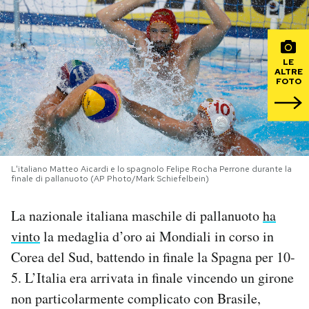
PODCAST
LE
ALTRE
NEWSLETTER
FOTO
I MIEI PREFERITI
SHOP
L'italiano Matteo Aicardi e lo spagnolo Felipe Rocha Perrone durante la
finale di pallanuoto (AP Photo/Mark Schiefelbein)
CALENDARIO
La nazionale italiana maschile di pallanuoto
ha
vinto
la medaglia d’oro ai Mondiali in corso in
AREA PERSONALE
Corea del Sud, battendo in finale la Spagna per 10-
5. L’Italia era arrivata in finale vincendo un girone
Area Personale
non particolarmente complicato con Brasile,
Newsletter