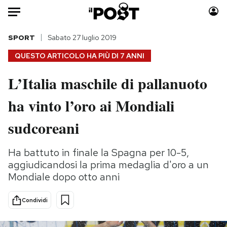
Auto
SPORT
Sabato 27 luglio 2019
QUESTO ARTICOLO HA PIÙ DI
7 ANNI
HOME
L’Italia maschile di pallanuoto
Italia
Moda
ha vinto l’oro ai Mondiali
Mondo
Libri
Politica
Consumismi
sudcoreani
Tecnologia
Storie/Idee
Internet
Ok Boomer!
Ha battuto in finale la Spagna per 10-5,
Scienza
Media
aggiudicandosi la prima medaglia d'oro a un
Cultura
Europa
Mondiale dopo otto anni
Economia
Altrecose
Condividi
Sport
Mondiali calcio 2026