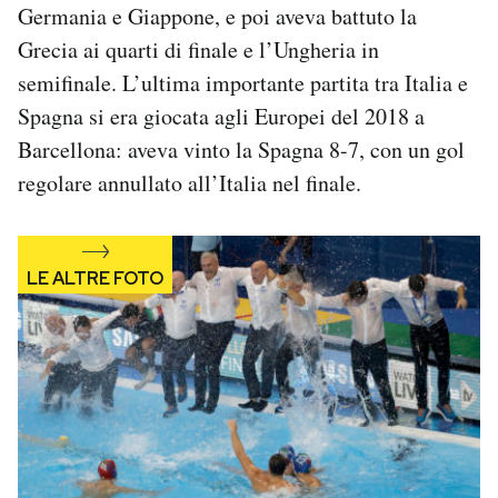
Germania e Giappone, e poi aveva battuto la
Notifiche mobile
Grecia ai quarti di finale e l’Ungheria in
Regala il Post
Hai bisogno di aiuto?
semifinale. L’ultima importante partita tra Italia e
Esci
Spagna si era giocata agli Europei del 2018 a
Barcellona: aveva vinto la Spagna 8-7, con un gol
regolare annullato all’Italia nel finale.