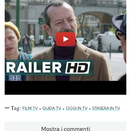
Tag:
-
-
-
FILM TV
GUIDA TV
OGGI IN TV
STASERA IN TV
Mostra i commenti