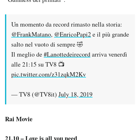
Un momento da record rimasto nella storia:
@FrankMatano
,
@EnricoPapi2
e il più grande
salto nel vuoto di sempre 🤣
Il meglio de
#Lanottedeirecord
arriva venerdì
alle 21:15 su TV8 📺
pic.twitter.com/z31zqkM2Kv
— TV8 (@TV8it)
July 18, 2019
Rai Movie
21.10 – Love is all you need