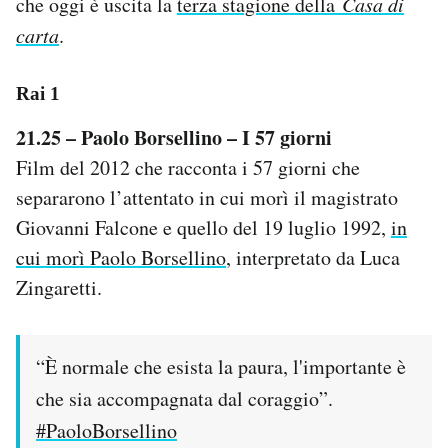
che oggi è uscita la
terza stagione della
Casa di
Notifiche mobile
carta
.
Regala il Post
Hai bisogno di aiuto?
Rai 1
Esci
21.25 – Paolo Borsellino – I 57 giorni
Film del 2012 che racconta i 57 giorni che
separarono l’attentato in cui morì il magistrato
Giovanni Falcone e quello del 19 luglio 1992,
in
cui morì Paolo Borsellino
, interpretato da Luca
Zingaretti.
“È normale che esista la paura, l'importante è
che sia accompagnata dal coraggio”.
#PaoloBorsellino