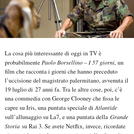
PODCAST
NEWSLETTER
I MIEI PREFERITI
La cosa più interessante di oggi in TV è
probabilmente
Paolo Borsellino – I 57 giorni,
un
film che racconta i giorni che hanno preceduto
SHOP
l’uccisione del magistrato palermitano, avvenuta il
19 luglio di 27 anni fa. Tra le altre cose, poi, c’è
CALENDARIO
una commedia con George Clooney che fissa le
capre su Iris, una puntata speciale di
Atlantide
AREA PERSONALE
sull’allunaggio su La7, e una puntata della
Grande
Area Personale
Storia
su Rai 3. Se avete Netflix, invece, ricordate
Newsletter