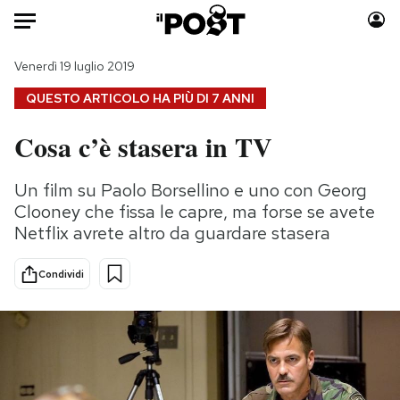
Auto
Venerdì 19 luglio 2019
QUESTO ARTICOLO HA PIÙ DI
7 ANNI
HOME
Cosa c’è stasera in TV
Italia
Moda
Mondo
Libri
Un film su Paolo Borsellino e uno con Georg
Politica
Consumismi
Clooney che fissa le capre, ma forse se avete
Tecnologia
Storie/Idee
Netflix avrete altro da guardare stasera
Internet
Ok Boomer!
Condividi
Scienza
Media
Cultura
Europa
Economia
Altrecose
Sport
Mondiali calcio 2026