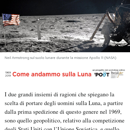
PODCAST
NEWSLETTER
I MIEI PREFERITI
Neil Armstrong sul suolo lunare durante la missione Apollo 11 (NASA)
SHOP
CALENDARIO
I due grandi insiemi di ragioni che spiegano la
scelta di portare degli uomini sulla Luna, a partire
AREA PERSONALE
dalla prima spedizione di questo genere nel 1969,
sono quello geopolitico, relativo alla competizione
Area Personale
Newsletter
degli Stati Uniti con l’Unione Sovietica, e quello