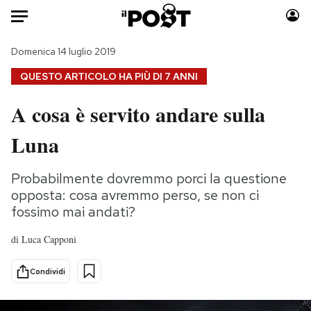
Auto
Domenica 14 luglio 2019
QUESTO ARTICOLO HA PIÙ DI
7 ANNI
HOME
A cosa è servito andare sulla
Italia
Moda
Luna
Mondo
Libri
Politica
Consumismi
Probabilmente dovremmo porci la questione
Tecnologia
Storie/Idee
opposta: cosa avremmo perso, se non ci
Internet
Ok Boomer!
fossimo mai andati?
Scienza
Media
Cultura
Europa
di
Luca Capponi
Economia
Altrecose
Condividi
Sport
Mondiali calcio 2026