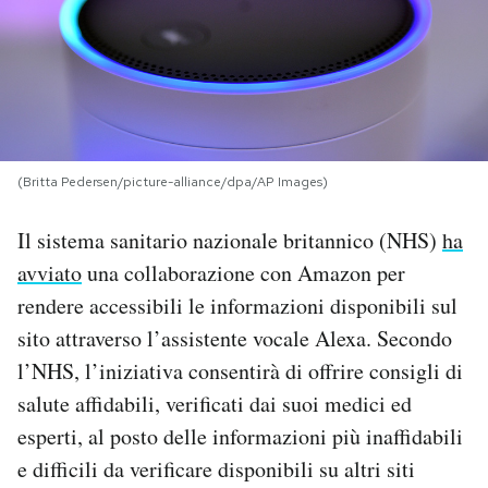
PODCAST
NEWSLETTER
(Britta Pedersen/picture-alliance/dpa/AP Images)
I MIEI PREFERITI
Il sistema sanitario nazionale britannico (NHS)
ha
SHOP
avviato
una collaborazione con Amazon per
rendere accessibili le informazioni disponibili sul
CALENDARIO
sito attraverso l’assistente vocale Alexa. Secondo
l’NHS, l’iniziativa consentirà di offrire consigli di
salute affidabili, verificati dai suoi medici ed
AREA PERSONALE
esperti, al posto delle informazioni più inaffidabili
Area Personale
e difficili da verificare disponibili su altri siti
Newsletter