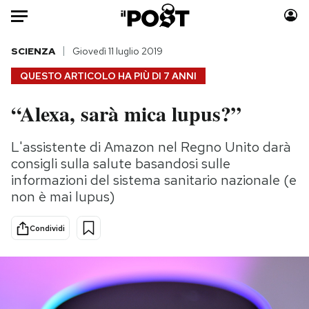
Auto
SCIENZA
Giovedì 11 luglio 2019
QUESTO ARTICOLO HA PIÙ DI
7 ANNI
HOME
“Alexa, sarà mica lupus?”
Italia
Moda
Mondo
Libri
L'assistente di Amazon nel Regno Unito darà
Politica
Consumismi
consigli sulla salute basandosi sulle
Tecnologia
Storie/Idee
informazioni del sistema sanitario nazionale (e
non è mai lupus)
Internet
Ok Boomer!
Scienza
Media
Condividi
Cultura
Europa
Economia
Altrecose
Sport
Mondiali calcio 2026