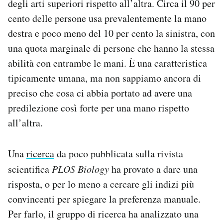
degli arti superiori rispetto all’altra. Circa il 90 per
Notifiche mobile
cento delle persone usa prevalentemente la mano
Regala il Post
destra e poco meno del 10 per cento la sinistra, con
Hai bisogno di aiuto?
una quota marginale di persone che hanno la stessa
Esci
abilità con entrambe le mani. È una caratteristica
tipicamente umana, ma non sappiamo ancora di
preciso che cosa ci abbia portato ad avere una
predilezione così forte per una mano rispetto
all’altra.
Una
ricerca
da poco pubblicata sulla rivista
scientifica
PLOS Biology
ha provato a dare una
risposta, o per lo meno a cercare gli indizi più
convincenti per spiegare la preferenza manuale.
Per farlo, il gruppo di ricerca ha analizzato una