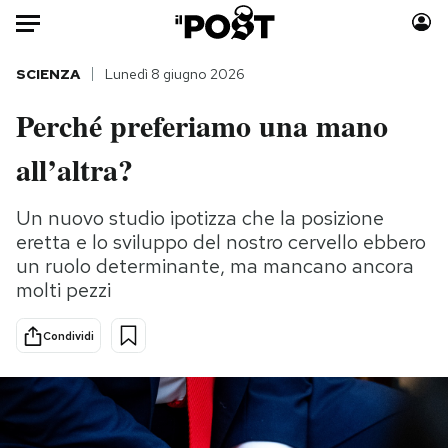
Auto
SCIENZA
Lunedì 8 giugno 2026
Perché preferiamo una mano
HOME
all’altra?
Italia
Moda
Mondo
Libri
Un nuovo studio ipotizza che la posizione
Politica
Consumismi
eretta e lo sviluppo del nostro cervello ebbero
Tecnologia
Storie/Idee
un ruolo determinante, ma mancano ancora
Internet
Ok Boomer!
molti pezzi
Scienza
Media
Condividi
Cultura
Europa
Economia
Altrecose
Sport
Mondiali calcio 2026