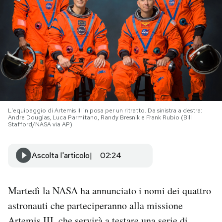
PODCAST
NEWSLETTER
I MIEI PREFERITI
L'equipaggio di Artemis III in posa per un ritratto. Da sinistra a destra:
Andre Douglas, Luca Parmitano, Randy Bresnik e Frank Rubio (Bill
SHOP
Stafford/NASA via AP)
CALENDARIO
Ascolta l'articolo
02:24
AREA PERSONALE
Martedì la NASA ha annunciato i nomi dei quattro
astronauti che parteciperanno alla missione
Area Personale
Newsletter
Artemis III, che servirà a testare una serie di