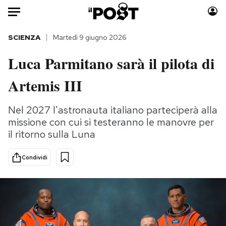
Auto
SCIENZA
Martedì 9 giugno 2026
Luca Parmitano sarà il pilota di
HOME
Artemis III
Italia
Moda
Mondo
Libri
Nel 2027 l'astronauta italiano parteciperà alla
Politica
Consumismi
missione con cui si testeranno le manovre per
Tecnologia
Storie/Idee
il ritorno sulla Luna
Internet
Ok Boomer!
Scienza
Media
Condividi
Cultura
Europa
Economia
Altrecose
Sport
Mondiali calcio 2026