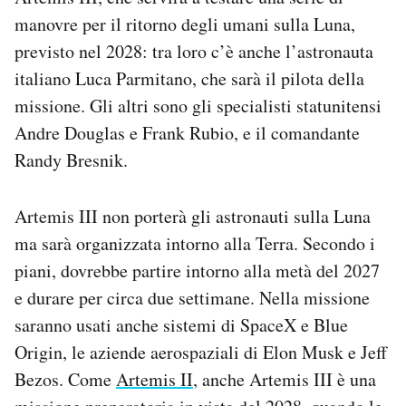
Notifiche mobile
manovre per il ritorno degli umani sulla Luna,
Regala il Post
previsto nel 2028: tra loro c’è anche l’astronauta
Hai bisogno di aiuto?
italiano Luca Parmitano, che sarà il pilota della
Esci
missione. Gli altri sono gli specialisti statunitensi
Andre Douglas e Frank Rubio, e il comandante
Randy Bresnik.
Artemis III non porterà gli astronauti sulla Luna
ma sarà organizzata intorno alla Terra. Secondo i
piani, dovrebbe partire intorno alla metà del 2027
e durare per circa due settimane. Nella missione
saranno usati anche sistemi di SpaceX e Blue
Origin, le aziende aerospaziali di Elon Musk e Jeff
Bezos. Come
Artemis II
, anche Artemis III è una