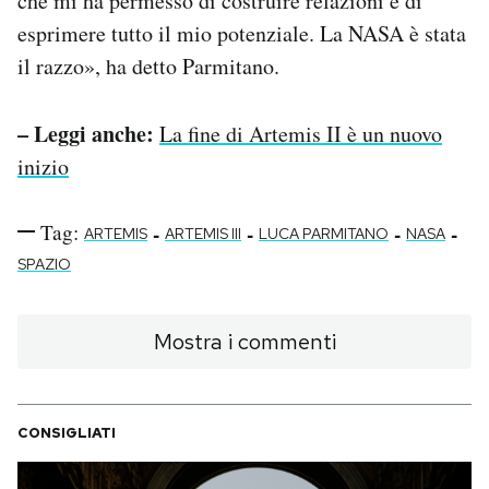
che mi ha permesso di costruire relazioni e di
esprimere tutto il mio potenziale. La NASA è stata
il razzo», ha detto Parmitano.
– Leggi anche:
La fine di Artemis II è un nuovo
inizio
Tag:
-
-
-
-
ARTEMIS
ARTEMIS III
LUCA PARMITANO
NASA
SPAZIO
Mostra i commenti
CONSIGLIATI