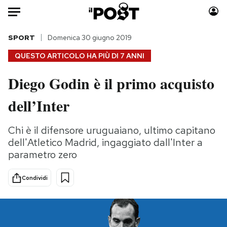
Auto
SPORT
Domenica 30 giugno 2019
QUESTO ARTICOLO HA PIÙ DI
7 ANNI
HOME
Diego Godin è il primo acquisto
Italia
Moda
dell’Inter
Mondo
Libri
Politica
Consumismi
Chi è il difensore uruguaiano, ultimo capitano
Tecnologia
Storie/Idee
dell'Atletico Madrid, ingaggiato dall'Inter a
Internet
Ok Boomer!
parametro zero
Scienza
Media
Cultura
Europa
Condividi
Economia
Altrecose
Sport
Mondiali calcio 2026