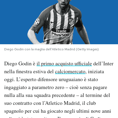
PODCAST
NEWSLETTER
I MIEI PREFERITI
Diego Godin con la maglia dell'Atletico Madrid (Getty Images)
Diego Godin è
il primo acquisto ufficiale
dell’Inter
SHOP
nella finestra estiva del
calciomercato
, iniziata
oggi. L’esperto difensore uruguaiano è stato
CALENDARIO
ingaggiato a parametro zero – cioè senza pagare
nulla alla sua squadra precedente – al termine del
AREA PERSONALE
suo contratto con l’Atletico Madrid, il club
Area Personale
spagnolo per cui ha giocato negli ultimi nove anni
Newsletter