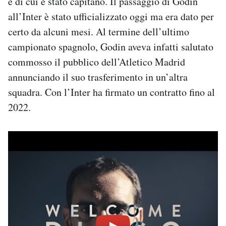
e di cui è stato capitano. Il passaggio di Godin
Notifiche mobile
all’Inter è stato ufficializzato oggi ma era dato per
Regala il Post
certo da alcuni mesi. Al termine dell’ultimo
Hai bisogno di aiuto?
campionato spagnolo, Godin aveva infatti salutato
Esci
commosso il pubblico dell’Atletico Madrid
annunciando il suo trasferimento in un’altra
squadra. Con l’Inter ha firmato un contratto fino al
2022.