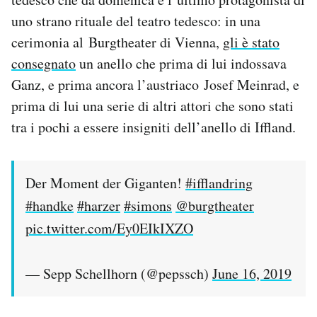
Notifiche mobile
uno strano rituale del teatro tedesco: in una
Regala il Post
cerimonia al Burgtheater di Vienna,
gli è stato
Hai bisogno di aiuto?
consegnato
un anello che prima di lui indossava
Esci
Ganz, e prima ancora l’austriaco Josef Meinrad, e
prima di lui una serie di altri attori che sono stati
tra i pochi a essere insigniti dell’anello di Iffland.
Der Moment der Giganten!
#ifflandring
#handke
#harzer
#simons
@burgtheater
pic.twitter.com/Ey0EIkIXZO
— Sepp Schellhorn (@pepssch)
June 16, 2019