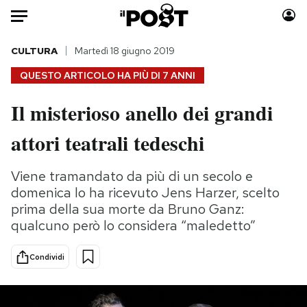
Auto
CULTURA
Martedì 18 giugno 2019
QUESTO ARTICOLO HA PIÙ DI
7 ANNI
HOME
Il misterioso anello dei grandi
Italia
Moda
attori teatrali tedeschi
Mondo
Libri
Politica
Consumismi
Viene tramandato da più di un secolo e
Tecnologia
Storie/Idee
domenica lo ha ricevuto Jens Harzer, scelto
Internet
Ok Boomer!
prima della sua morte da Bruno Ganz:
Scienza
Media
qualcuno però lo considera “maledetto”
Cultura
Europa
Economia
Altrecose
Condividi
Sport
Mondiali calcio 2026