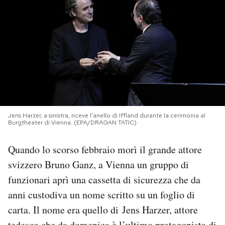
PODCAST
NEWSLETTER
I MIEI PREFERITI
Jens Harzer, a sinistra, riceve l'anello di Iffland durante la cerimonia al
SHOP
Burgtheater di Vienna. (EPA/DRAGAN TATIC)
Quando lo scorso febbraio morì il grande attore
CALENDARIO
svizzero Bruno Ganz, a Vienna un gruppo di
funzionari aprì una cassetta di sicurezza che da
AREA PERSONALE
anni custodiva un nome scritto su un foglio di
Area Personale
carta. Il nome era quello di Jens Harzer, attore
Newsletter
tedesco che da domenica è l’ultimo protagonista di