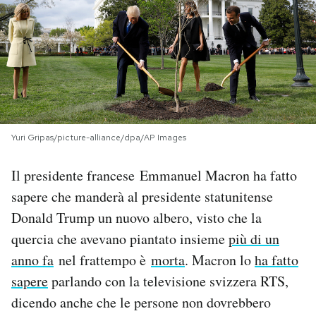
PODCAST
NEWSLETTER
I MIEI PREFERITI
Yuri Gripas/picture-alliance/dpa/AP Images
SHOP
Il presidente francese Emmanuel Macron ha fatto
sapere che manderà al presidente statunitense
CALENDARIO
Donald Trump un nuovo albero, visto che la
quercia che avevano piantato insieme
più di un
anno fa
nel frattempo è
morta
. Macron lo
ha fatto
AREA PERSONALE
sapere
parlando con la televisione svizzera RTS,
Area Personale
dicendo anche che le persone non dovrebbero
Newsletter