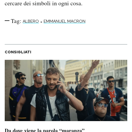
cercare dei simboli in ogni cosa.
Notifiche mobile
Regala il Post
Tag:
-
Hai bisogno di aiuto?
ALBERO
EMMANUEL MACRON
Esci
CONSIGLIATI
Da dove viene la parola “maranza”