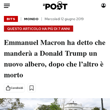
Auto
BITS
MONDO
Mercoledì 12 giugno 2019
QUESTO ARTICOLO HA PIÙ DI
7 ANNI
HOME
Emmanuel Macron ha detto che
Italia
Moda
Mondo
Libri
manderà a Donald Trump un
Politica
Consumismi
nuovo albero, dopo che l’altro è
Tecnologia
Storie/Idee
Internet
Ok Boomer!
morto
Scienza
Media
Cultura
Europa
Condividi
Economia
Altrecose
Sport
Mondiali calcio 2026