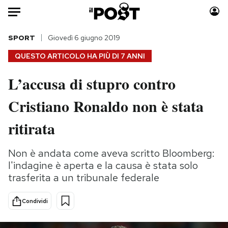
Auto
SPORT
Giovedì 6 giugno 2019
QUESTO ARTICOLO HA PIÙ DI
7 ANNI
HOME
L’accusa di stupro contro
Italia
Moda
Cristiano Ronaldo non è stata
Mondo
Libri
Politica
Consumismi
ritirata
Tecnologia
Storie/Idee
Internet
Ok Boomer!
Non è andata come aveva scritto Bloomberg:
Scienza
Media
l'indagine è aperta e la causa è stata solo
Cultura
Europa
trasferita a un tribunale federale
Economia
Altrecose
Condividi
Sport
Mondiali calcio 2026