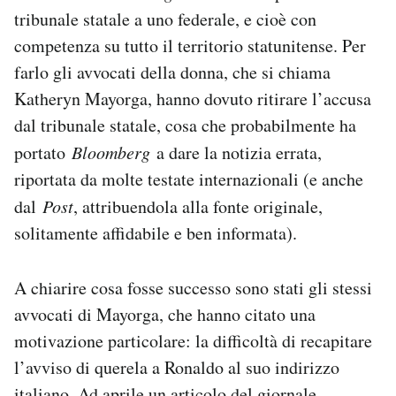
Notifiche mobile
tribunale statale a uno federale, e cioè con
Regala il Post
competenza su tutto il territorio statunitense. Per
Hai bisogno di aiuto?
farlo gli avvocati della donna, che si chiama
Esci
Katheryn Mayorga, hanno dovuto ritirare l’accusa
dal tribunale statale, cosa che probabilmente ha
portato
Bloomberg
a dare la notizia errata,
riportata da molte testate internazionali (e anche
dal
Post
, attribuendola alla fonte originale,
solitamente affidabile e ben informata).
A chiarire cosa fosse successo sono stati gli stessi
avvocati di Mayorga, che hanno citato una
motivazione particolare: la difficoltà di recapitare
l’avviso di querela a Ronaldo al suo indirizzo
italiano. Ad aprile un articolo del giornale