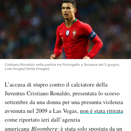
PODCAST
NEWSLETTER
I MIEI PREFERITI
Cristiano Ronaldo nella partita tra Portogallo e Svizzera del 5 giugno.
(Jan Kruger/Getty Images)
SHOP
L’accusa di stupro contro il calciatore della
CALENDARIO
Juventus Cristiano Ronaldo, presentata lo scorso
settembre da una donna per una presunta violenza
AREA PERSONALE
avvenuta nel 2009 a Las Vegas,
non è stata ritirata
come riportato ieri dall’agenzia
Area Personale
americana
Bloomberg
: è stata solo spostata da un
Newsletter