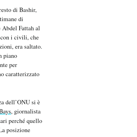
resto di Bashir,
ttimane di
e Abdel Fattah al
con i civili, che
ioni, era saltato.
n piano
nte per
no caratterizzato
zza dell’ONU si è
Bays
, giornalista
tari perché quello
La posizione