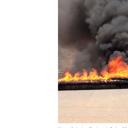
PODCAST
NEWSLETTER
I MIEI PREFERITI
SHOP
CALENDARIO
AREA PERSONALE
Area Personale
Newsletter