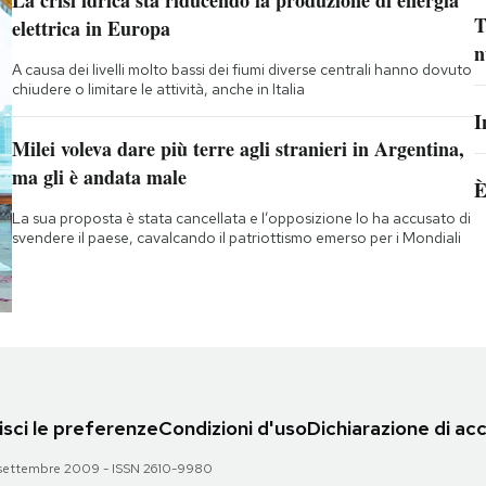
La crisi idrica sta riducendo la produzione di energia
T
elettrica in Europa
n
A causa dei livelli molto bassi dei fiumi diverse centrali hanno dovuto
chiudere o limitare le attività, anche in Italia
I
Milei voleva dare più terre agli stranieri in Argentina,
ma gli è andata male
È
La sua proposta è stata cancellata e l’opposizione lo ha accusato di
svendere il paese, cavalcando il patriottismo emerso per i Mondiali
sci le preferenze
Condizioni d'uso
Dichiarazione di acc
 28 settembre 2009 - ISSN 2610-9980