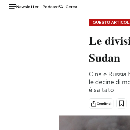
Newsletter
Podcast
Auto
QUESTO ARTICOLO
Le divis
HOME
Italia
Moda
Sudan
Mondo
Libri
Politica
Consumismi
Cina e Russia 
Tecnologia
Storie/Idee
le decine di mor
Internet
Ok Boomer!
è saltato
Scienza
Media
Cultura
Europa
Condividi
Economia
Altrecose
Sport
Mondiali calcio 2026