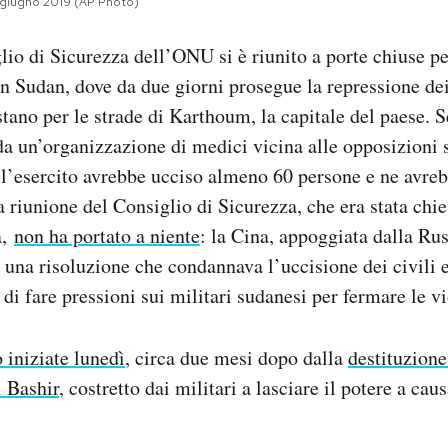
3 giugno 2019 (AP Photo)
lio di Sicurezza dell’ONU si è riunito a porte chiuse pe
in Sudan, dove da due giorni prosegue la repressione dei
stano per le strade di Karthoum, la capitale del paese. 
 da un’organizzazione di medici vicina alle opposizioni 
 l’esercito avrebbe ucciso almeno 60 persone e ne avreb
La riunione del Consiglio di Sicurezza, che era stata chi
a,
non ha portato a niente
: la Cina, appoggiata dalla Rus
 una risoluzione che condannava l’uccisione dei civili 
di fare pressioni sui militari sudanesi per fermare le v
 iniziate lunedì
, circa due mesi dopo dalla
destituzione
 Bashir
, costretto dai militari a lasciare il potere a ca
.