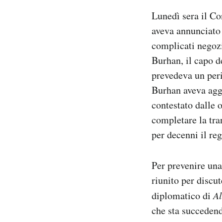
Lunedì sera il Con
aveva annunciato 
complicati negozia
Burhan, il capo de
prevedeva un peri
Burhan aveva ag
contestato dalle 
completare la tra
per decenni il re
Per prevenire una
riunito per discu
diplomatico di
Al
che sta succeden