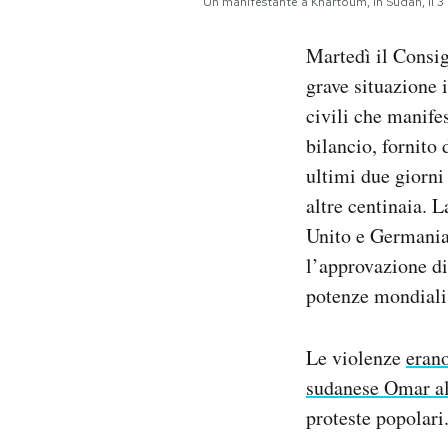
Un manifestante a Khartoum, in Sudan, il 
Notifiche mobile
Regala il Post
Martedì il Consig
Hai bisogno di aiuto?
grave situazione 
Esci
civili che manife
bilancio, fornito
ultimi due giorni
altre centinaia. 
Unito e Germani
l’approvazione di
potenze mondiali 
Le violenze
erano
sudanese Omar al
proteste popolari