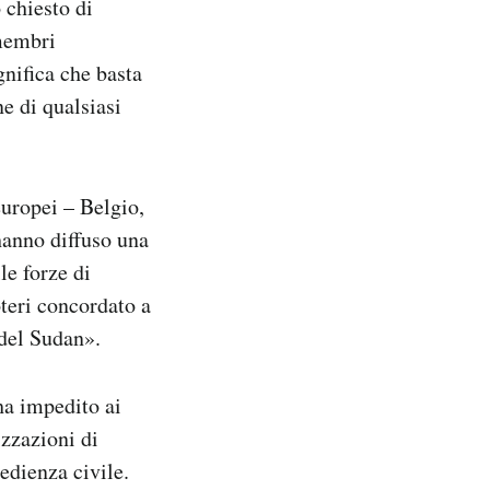
 chiesto di
 membri
nifica che basta
e di qualsiasi
europei – Belgio,
hanno diffuso una
le forze di
oteri concordato a
 del Sudan».
ha impedito ai
izzazioni di
edienza civile.