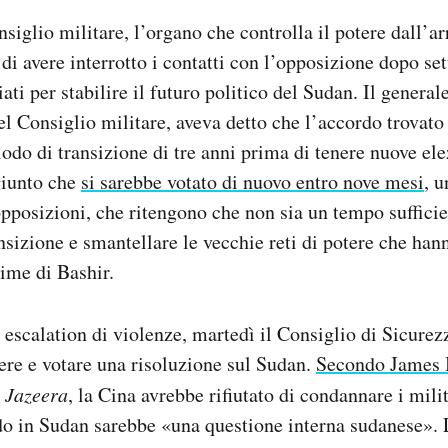
siglio militare, l’organo che controlla il potere dall’ar
di avere interrotto i contatti con l’opposizione dopo se
ti per stabilire il futuro politico del Sudan. Il general
l Consiglio militare, aveva detto che l’accordo trovato 
odo di transizione di tre anni prima di tenere nuove elez
giunto che
si sarebbe votato di nuovo entro nove mesi
, u
opposizioni, che ritengono che non sia un tempo sufficie
nsizione e smantellare le vecchie reti di potere che han
gime di Bashir.
 escalation di violenze, martedì il Consiglio di Sicure
tere e votare una risoluzione sul Sudan.
Secondo James 
 Jazeera
, la Cina avrebbe rifiutato di condannare i mili
do in Sudan sarebbe «una questione interna sudanese». 