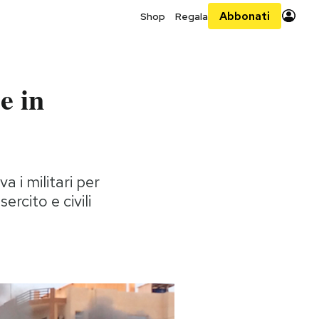
Abbonati
Shop
Regala
e in
 i militari per
ercito e civili