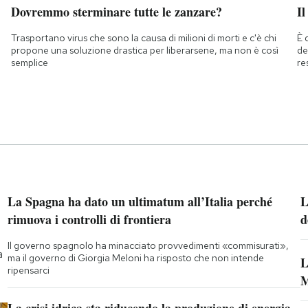
Dovremmo sterminare tutte le zanzare?
Il
Trasportano virus che sono la causa di milioni di morti e c'è chi
È 
propone una soluzione drastica per liberarsene, ma non è così
de
semplice
re
La Spagna ha dato un ultimatum all’Italia perché
L
rimuova i controlli di frontiera
d
Il governo spagnolo ha minacciato provvedimenti «commisurati»,
a
ma il governo di Giorgia Meloni ha risposto che non intende
L
ripensarci
M