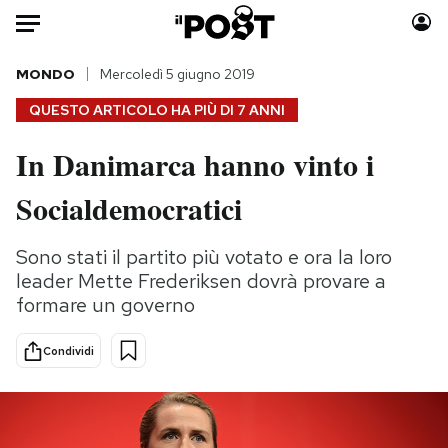
Auto
MONDO
Mercoledì 5 giugno 2019
QUESTO ARTICOLO HA PIÙ DI
7 ANNI
HOME
In Danimarca hanno vinto i
Italia
Moda
Socialdemocratici
Mondo
Libri
Politica
Consumismi
Sono stati il partito più votato e ora la loro
Tecnologia
Storie/Idee
leader Mette Frederiksen dovrà provare a
Internet
Ok Boomer!
formare un governo
Scienza
Media
Cultura
Europa
Condividi
Economia
Altrecose
Sport
Mondiali calcio 2026