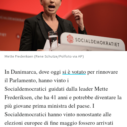
PODCAST
NEWSLETTER
I MIEI PREFERITI
Mette Frederiksen (Rene Schutze/Polfoto via AP)
SHOP
In Danimarca, dove oggi
si è votato
per rinnovare
il Parlamento, hanno vinto i
CALENDARIO
Socialdemocratici guidati dalla leader Mette
Frederiksen, che ha 41 anni e potrebbe diventare la
più giovane prima ministra del paese. I
AREA PERSONALE
Socialdemocratici hanno vinto nonostante alle
Area Personale
elezioni europee di fine maggio fossero arrivati
Newsletter