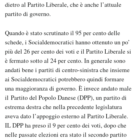
dietro al Partito Liberale, che è anche l’attuale
Notifiche mobile
partito di governo.
Regala il Post
Hai bisogno di aiuto?
Esci
Quando è stato scrutinato il 95 per cento delle
schede, i Socialdemocratici hanno ottenuto un po’
più del 26 per cento dei voti e il Partito Liberale si
è fermato sotto al 24 per cento. In generale sono
andati bene i partiti di centro-sinistra che insieme
ai Socialdemocratici potrebbero quindi formare
una maggioranza di governo. È invece andato male
il Partito del Popolo Danese (DPP), un partito di
estrema destra che nella precedente legislatura
aveva dato l’appoggio esterno al Partito Liberale.
IL DPP ha preso il 9 per cento dei voti, dopo che
nelle passate elezioni era stato il secondo partito