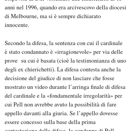
Notifiche mobile
anni nel 1996, quando era arcivescovo della diocesi
Regala il Post
di Melbourne, ma si è sempre dichiarato
Hai bisogno di aiuto?
innocente.
Esci
Secondo la difesa, la sentenza con cui il cardinale
è stato condannato è «irragionevole» per via delle
prove su cui è basata (cioè la testimonianza di uno
degli ex chierichetti). La difesa contesta anche la
decisione del giudice di non lasciare che fosse
mostrato un video durante l’arringa finale di difesa
del cardinale e la «fondamentale irregolarità» per
cui Pell non avrebbe avuto la possibilità di fare
appello davanti alla giuria. Se l’appello dovesse
essere concesso sulla base della prima
contestazione della difesa, la condanna di Pell