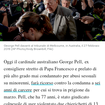
PODCAST
NEWSLETTER
I MIEI PREFERITI
George Pell davanti al tribunale di Melbourne, in Australia, il 27 febbraio
2019 (AP Photo/Andy Brownbill, File)
SHOP
Oggi il cardinale australiano George Pell, ex
consigliere stretto di Papa Francesco e prelato di
CALENDARIO
più alto grado mai condannato per abusi sessuali
su minorenni,
farà ricorso
contro la condanna a
sei
AREA PERSONALE
anni di carcere
per cui si trova in prigione da
marzo. Pell, che ha 77 anni, è stato giudicato
Area Personale
Newsletter
colpevole di aver violentato due chierichetti di 13