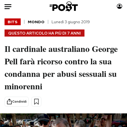
Auto
BITS
MONDO
Lunedì 3 giugno 2019
QUESTO ARTICOLO HA PIÙ DI
7 ANNI
HOME
Il cardinale australiano George
Italia
Moda
Mondo
Libri
Pell farà ricorso contro la sua
Politica
Consumismi
condanna per abusi sessuali su
Tecnologia
Storie/Idee
Internet
Ok Boomer!
minorenni
Scienza
Media
Cultura
Europa
Condividi
Economia
Altrecose
Sport
Mondiali calcio 2026