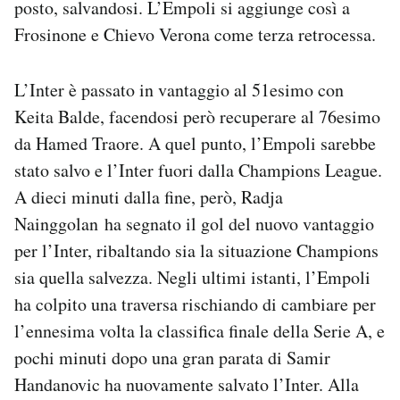
posto, salvandosi. L’Empoli si aggiunge così a
Notifiche mobile
Frosinone e Chievo Verona come terza retrocessa.
Regala il Post
Hai bisogno di aiuto?
Esci
L’Inter è passato in vantaggio al 51esimo con
Keita Balde, facendosi però recuperare al 76esimo
da Hamed Traore. A quel punto, l’Empoli sarebbe
stato salvo e l’Inter fuori dalla Champions League.
A dieci minuti dalla fine, però, Radja
Nainggolan ha segnato il gol del nuovo vantaggio
per l’Inter, ribaltando sia la situazione Champions
sia quella salvezza. Negli ultimi istanti, l’Empoli
ha colpito una traversa rischiando di cambiare per
l’ennesima volta la classifica finale della Serie A, e
pochi minuti dopo una gran parata di Samir
Handanovic ha nuovamente salvato l’Inter. Alla