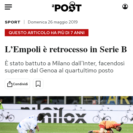
Auto
SPORT
Domenica 26 maggio 2019
QUESTO ARTICOLO HA PIÙ DI
7 ANNI
HOME
L’Empoli è retrocesso in Serie B
Italia
Moda
Mondo
Libri
È stato battuto a Milano dall'Inter, facendosi
Politica
Consumismi
superare dal Genoa al quartultimo posto
Tecnologia
Storie/Idee
Internet
Ok Boomer!
Condividi
Scienza
Media
Cultura
Europa
Economia
Altrecose
Sport
Mondiali calcio 2026