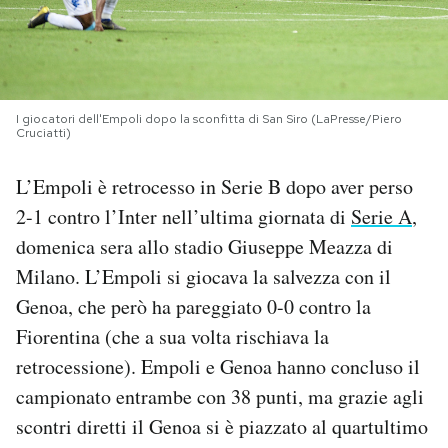
PODCAST
NEWSLETTER
I giocatori dell'Empoli dopo la sconfitta di San Siro (LaPresse/Piero
Cruciatti)
I MIEI PREFERITI
L’Empoli è retrocesso in Serie B dopo aver perso
2-1 contro l’Inter nell’ultima giornata di
Serie A
,
SHOP
domenica sera allo stadio Giuseppe Meazza di
Milano. L’Empoli si giocava la salvezza con il
Genoa, che però ha pareggiato 0-0 contro la
CALENDARIO
Fiorentina (che a sua volta rischiava la
retrocessione). Empoli e Genoa hanno concluso il
AREA PERSONALE
campionato entrambe con 38 punti, ma grazie agli
Area Personale
scontri diretti il Genoa si è piazzato al quartultimo
Newsletter