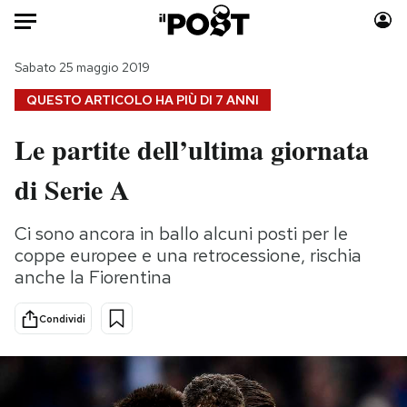
Auto
Sabato 25 maggio 2019
QUESTO ARTICOLO HA PIÙ DI
7 ANNI
HOME
Le partite dell’ultima giornata
Italia
Moda
di Serie A
Mondo
Libri
Politica
Consumismi
Ci sono ancora in ballo alcuni posti per le
Tecnologia
Storie/Idee
coppe europee e una retrocessione, rischia
Internet
Ok Boomer!
anche la Fiorentina
Scienza
Media
Cultura
Europa
Condividi
Economia
Altrecose
Sport
Mondiali calcio 2026