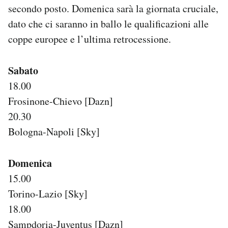
secondo posto. Domenica sarà la giornata cruciale,
Notifiche mobile
Regala il Post
dato che ci saranno in ballo le qualificazioni alle
Hai bisogno di aiuto?
coppe europee e l’ultima retrocessione.
Esci
Sabato
18.00
Frosinone-Chievo [Dazn]
20.30
Bologna-Napoli [Sky]
Domenica
15.00
Torino-Lazio [Sky]
18.00
Sampdoria-Juventus [Dazn]