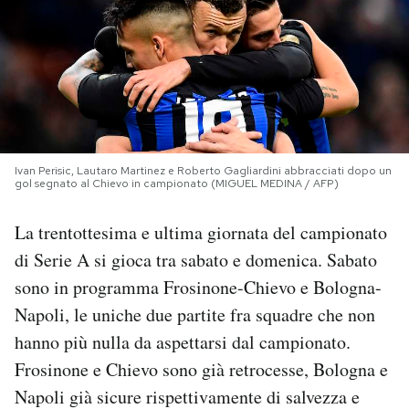
PODCAST
NEWSLETTER
I MIEI PREFERITI
Ivan Perisic, Lautaro Martinez e Roberto Gagliardini abbracciati dopo un
gol segnato al Chievo in campionato (MIGUEL MEDINA / AFP)
SHOP
La trentottesima e ultima giornata del campionato
di Serie A si gioca tra sabato e domenica. Sabato
CALENDARIO
sono in programma Frosinone-Chievo e Bologna-
Napoli, le uniche due partite fra squadre che non
AREA PERSONALE
hanno più nulla da aspettarsi dal campionato.
Frosinone e Chievo sono già retrocesse, Bologna e
Area Personale
Napoli già sicure rispettivamente di salvezza e
Newsletter