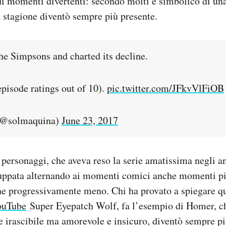
i momenti divertenti: secondo molti è simbolico di un
a stagione diventò sempre più presente.
he Simpsons and charted its decline.
pisode ratings out of 10).
pic.twitter.com/JFkvVlFiOB
(@solmaquina)
June 23, 2017
 personaggi, che aveva reso la serie amatissima negli a
iluppata alternando ai momenti comici anche momenti p
ne progressivamente meno. Chi ha provato a spiegare q
YouTube
Super Eyepatch Wolf, fa l’esempio di Homer, ch
e irascibile ma amorevole e insicuro, diventò sempre più