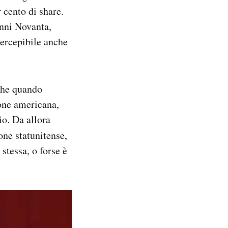
 cento di share.
anni Novanta,
percepibile anche
che quando
ione americana,
io. Da allora
one statunitense,
stessa, o forse è