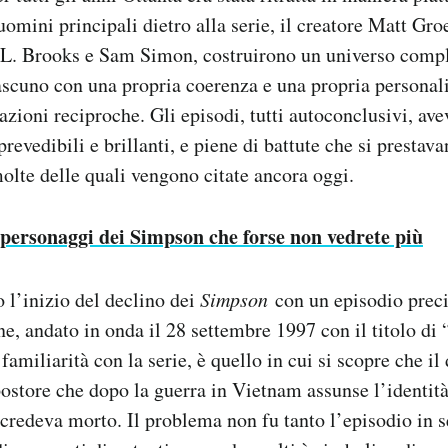
 uomini principali dietro alla serie, il creatore Matt Gro
 L. Brooks e Sam Simon, costruirono un universo comp
ascuno con una propria coerenza e una propria personalit
lazioni reciproche. Gli episodi, tutti autoconclusivi, av
evedibili e brillanti, e piene di battute che si prestav
molte delle quali vengono citate ancora oggi.
 personaggi dei Simpson che forse non vedrete più
o l’inizio del declino dei
Simpson
con un episodio preci
e, andato in onda il 28 settembre 1997 con il titolo di “I
familiarità con la serie, è quello in cui si scopre che il
postore che dopo la guerra in Vietnam assunse l’identità
redeva morto. Il problema non fu tanto l’episodio in s