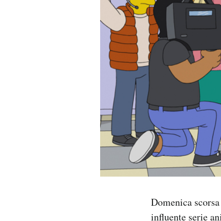
PODCAST
NEWSLETTER
I MIEI PREFERITI
SHOP
CALENDARIO
AREA PERSONALE
Domenica scorsa 
Area Personale
influente serie an
Newsletter