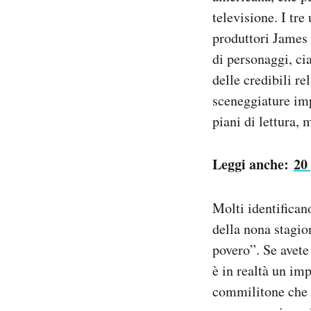
televisione. I tre
produttori James
di personaggi, ci
delle credibili re
sceneggiature impr
piani di lettura, 
Leggi anche:
20
Molti identifican
della nona stagion
povero”. Se avete 
è in realtà un im
commilitone che c