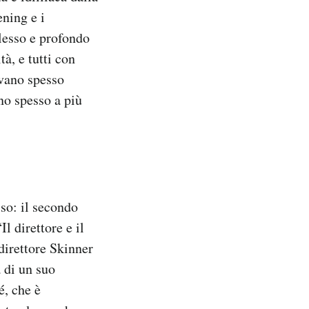
ening e i
lesso e profondo
à, e tutti con
evano spesso
ano spesso a più
so: il secondo
l direttore e il
 direttore Skinner
 di un suo
é, che è