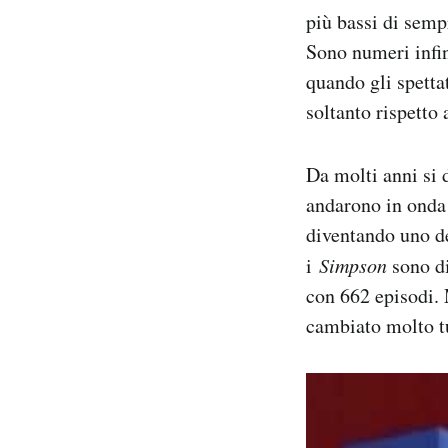
Notifiche mobile
più bassi di sempr
Regala il Post
Sono numeri infin
Hai bisogno di aiuto?
quando gli spetta
Esci
soltanto rispetto 
Da molti anni si d
andarono in onda 
diventando uno de
i
Simpson
sono di
con 662 episodi. 
cambiato molto tu