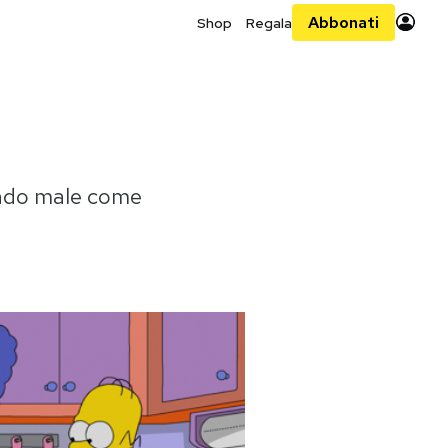
Abbonati
Shop
Regala
ando male come