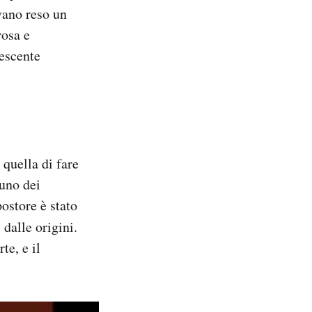
evano reso un
rosa e
lescente
 quella di fare
 uno dei
postore è stato
n
dalle origini.
te, e il