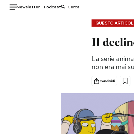
Newsletter
Podcast
Auto
QUESTO ARTICOLO
Il decli
HOME
Italia
Moda
La serie anim
Mondo
Libri
non era mai su
Politica
Consumismi
Tecnologia
Storie/Idee
Condividi
Internet
Ok Boomer!
Scienza
Media
Cultura
Europa
Economia
Altrecose
Sport
Mondiali calcio 2026