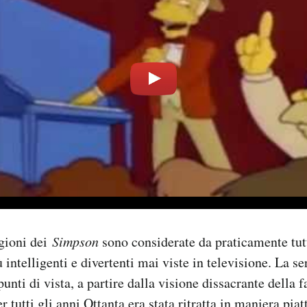
agioni dei
Simpson
sono considerate da praticamente tutt
 intelligenti e divertenti mai viste in televisione. La s
unti di vista, a partire dalla visione dissacrante della
 tutti gli anni Ottanta era stata ritratta in maniera piatt