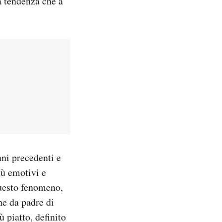
a tendenza che a
nni precedenti e
iù emotivi e
uesto fenomeno,
e da padre di
 piatto, definito