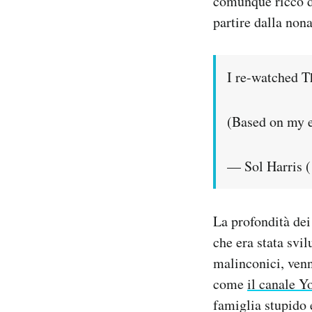
comunque ricco d
partire dalla non
I re-watched T
(Based on my e
— Sol Harris 
La profondità dei
che era stata sv
malinconici, ven
come
il canale 
famiglia stupido 