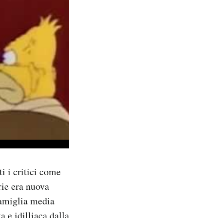
i i critici come
erie era nuova
 famiglia media
a e idilliaca dalla