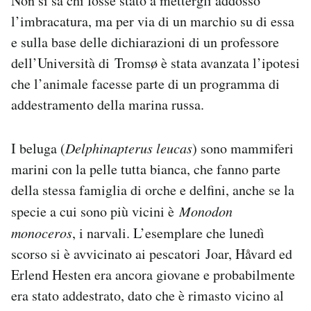
Non si sa chi fosse stato a mettergli addosso
Notifiche mobile
l’imbracatura, ma per via di un marchio su di essa
Regala il Post
e sulla base delle dichiarazioni di un professore
Hai bisogno di aiuto?
dell’Università di Tromsø è stata avanzata l’ipotesi
Esci
che l’animale facesse parte di un programma di
addestramento della marina russa.
I beluga (
Delphinapterus leucas
) sono mammiferi
marini con la pelle tutta bianca, che fanno parte
della stessa famiglia di orche e delfini, anche se la
specie a cui sono più vicini è
Monodon
monoceros
, i narvali. L’esemplare che lunedì
scorso si è avvicinato ai pescatori Joar, Håvard ed
Erlend Hesten era ancora giovane e probabilmente
era stato addestrato, dato che è rimasto vicino al