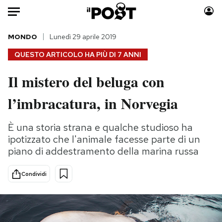
Auto
MONDO
Lunedì 29 aprile 2019
QUESTO ARTICOLO HA PIÙ DI
7 ANNI
HOME
Il mistero del beluga con
Italia
Moda
l’imbracatura, in Norvegia
Mondo
Libri
Politica
Consumismi
È una storia strana e qualche studioso ha
Tecnologia
Storie/Idee
ipotizzato che l'animale facesse parte di un
Internet
Ok Boomer!
piano di addestramento della marina russa
Scienza
Media
Cultura
Europa
Condividi
Economia
Altrecose
Sport
Mondiali calcio 2026