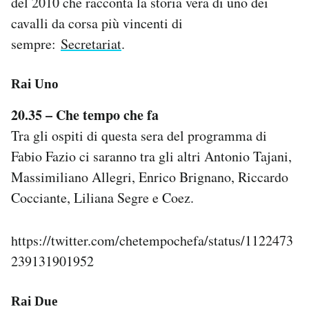
del 2010 che racconta la storia vera di uno dei
Notifiche mobile
cavalli da corsa più vincenti di
Regala il Post
sempre:
Secretariat
.
Hai bisogno di aiuto?
Esci
Rai Uno
20.35 – Che tempo che fa
Tra gli ospiti di questa sera del programma di
Fabio Fazio ci saranno tra gli altri Antonio Tajani,
Massimiliano Allegri, Enrico Brignano, Riccardo
Cocciante, Liliana Segre e Coez.
https://twitter.com/chetempochefa/status/1122473
239131901952
Rai Due