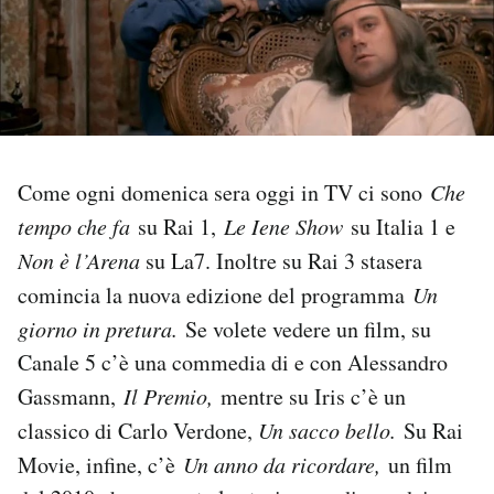
PODCAST
NEWSLETTER
Come ogni domenica sera oggi in TV ci sono
Che
I MIEI PREFERITI
tempo che fa
su Rai 1,
Le Iene Show
su Italia 1 e
Non è l’Arena
su La7. Inoltre su Rai 3 stasera
SHOP
comincia la nuova edizione del programma
Un
giorno in pretura.
Se volete vedere un film, su
CALENDARIO
Canale 5 c’è una commedia di e con Alessandro
Gassmann,
Il Premio,
mentre su Iris c’è un
AREA PERSONALE
classico di Carlo Verdone,
Un sacco bello.
Su Rai
Area Personale
Movie, infine, c’è
Un anno da ricordare,
un film
Newsletter