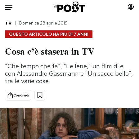
Auto
TV
Domenica 28 aprile 2019
QUESTO ARTICOLO HA PIÙ DI
7 ANNI
HOME
Cosa c’è stasera in TV
Italia
Moda
Mondo
Libri
"Che tempo che fa", "Le Iene," un film di e
Politica
Consumismi
con Alessandro Gassmann e "Un sacco bello",
Tecnologia
Storie/Idee
tra le varie cose
Internet
Ok Boomer!
Condividi
Scienza
Media
Cultura
Europa
Economia
Altrecose
Sport
Mondiali calcio 2026