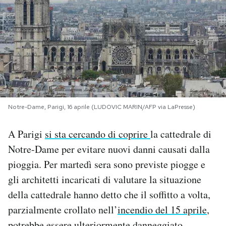
PODCAST
NEWSLETTER
I MIEI PREFERITI
Notre-Dame, Parigi, 16 aprile (LUDOVIC MARIN/AFP via LaPresse)
SHOP
A Parigi
si sta cercando di coprire
la cattedrale di
Notre-Dame per evitare nuovi danni causati dalla
CALENDARIO
pioggia. Per martedì sera sono previste piogge e
gli architetti incaricati di valutare la situazione
AREA PERSONALE
della cattedrale hanno detto che il soffitto a volta,
parzialmente crollato nell’
incendio del 15 aprile
,
Area Personale
Newsletter
potrebbe essere ulteriormente danneggiato