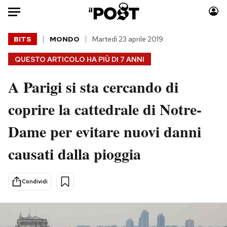
Auto
BITS
MONDO
Martedì 23 aprile 2019
QUESTO ARTICOLO HA PIÙ DI
7 ANNI
HOME
A Parigi si sta cercando di
Italia
Moda
Mondo
Libri
coprire la cattedrale di Notre-
Politica
Consumismi
Dame per evitare nuovi danni
Tecnologia
Storie/Idee
Internet
Ok Boomer!
causati dalla pioggia
Scienza
Media
Cultura
Europa
Condividi
Economia
Altrecose
Sport
Mondiali calcio 2026