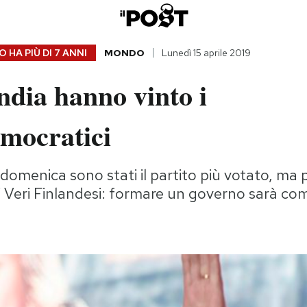
 HA PIÙ DI
7 ANNI
MONDO
Lunedì 15 aprile 2019
ndia hanno vinto i
emocratici
i domenica sono stati il partito più votato, ma
ti Veri Finlandesi: formare un governo sarà co