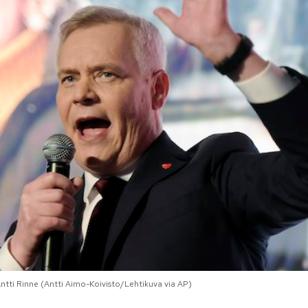
 Antti Rinne (Antti Aimo-Koivisto/Lehtikuva via AP)