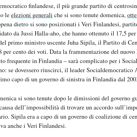
emocratico finlandese, il più grande partito di centrosin
to le
elezioni generali
che si sono tenute domenica,
ott
pena dietro si sono posizionati i Veri Finlandesi, partit
idato da Jussi Halla-aho, che hanno ottenuto il 17,5 per 
del primo ministro uscente Juha Sipila, il Partito di Cen
,8 per cento dei voti. Data la frammentazione del nuovo
sto frequente in Finlandia – sarà complicato per i Soci
o: se dovessero riuscirci, il leader Socialdemocratico 
rimo capo di un governo di sinistra in Finlandia dal 200
menica si sono tenute dopo le dimissioni del governo gu
 causa dell’impossibilità di trovare un accordo sull’imp
rio. Sipila era a capo di un governo di coalizione di ce
va anche i Veri Finlandesi.