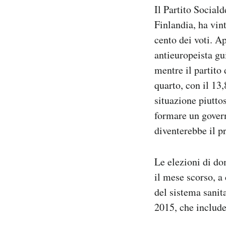
Il Partito Sociald
Notifiche mobile
Regala il Post
Finlandia, ha vin
Hai bisogno di aiuto?
cento dei voti. Ap
Esci
antieuropeista gu
mentre il partito 
quarto, con il 13
situazione piutto
formare un govern
diventerebbe il p
Le elezioni di do
il mese scorso, a
del sistema sanita
2015, che include