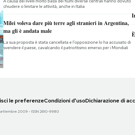
A causa dei livelli molto bassi dei fiumi diverse centrali hanno dovuto
chiudere o limitare le attività, anche in Italia
I
Milei voleva dare più terre agli stranieri in Argentina,
ma gli è andata male
È
La sua proposta è stata cancellata e l’opposizione lo ha accusato di
svendere il paese, cavalcando il patriottismo emerso per i Mondiali
sci le preferenze
Condizioni d'uso
Dichiarazione di acc
 28 settembre 2009 - ISSN 2610-9980