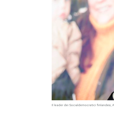
PODCAST
NEWSLETTER
I MIEI PREFERITI
SHOP
CALENDARIO
AREA PERSONALE
Area Personale
Il leader dei Socialdemocratici finlandesi,
Newsletter