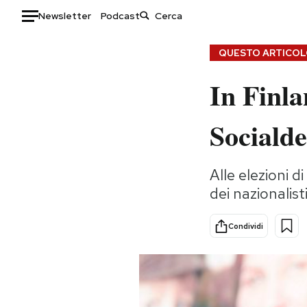
Newsletter
Podcast
Auto
QUESTO ARTICOLO
In Finla
HOME
Italia
Moda
Sociald
Mondo
Libri
Politica
Consumismi
Alle elezioni d
Tecnologia
Storie/Idee
dei nazionalis
Internet
Ok Boomer!
Scienza
Media
Condividi
Cultura
Europa
Economia
Altrecose
Sport
Mondiali calcio 2026