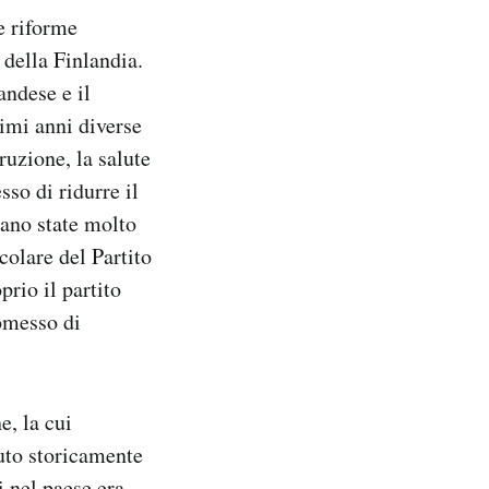
e riforme
 della Finlandia.
andese e il
imi anni diverse
truzione, la salute
so di ridurre il
rano state molto
icolare del Partito
prio il partito
romesso di
e, la cui
uto storicamente
i nel paese era