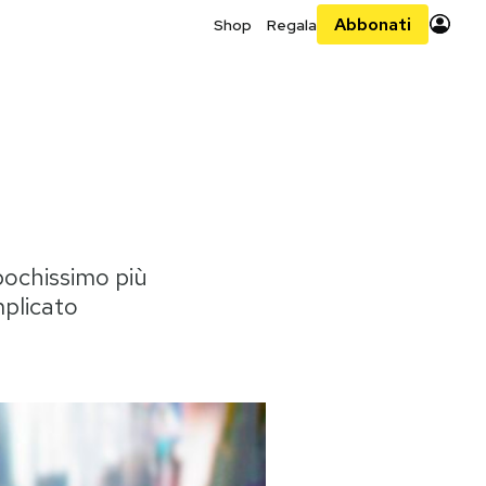
Abbonati
Shop
Regala
 pochissimo più
mplicato