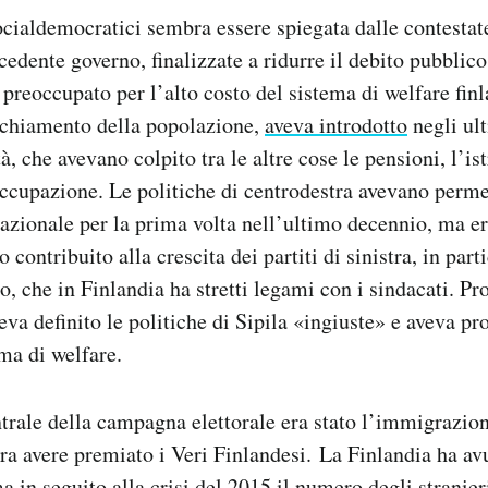
ocialdemocratici sembra essere spiegata dalle contestat
cedente governo, finalizzate a ridurre il debito pubblico
 preoccupato per l’alto costo del sistema di welfare finl
cchiamento della popolazione,
aveva introdotto
negli ult
à, che avevano colpito tra le altre cose le pensioni, l’is
soccupazione. Le politiche di centrodestra avevano permes
azionale per la prima volta nell’ultimo decennio, ma e
o contribuito alla crescita dei partiti di sinistra, in part
 che in Finlandia ha stretti legami con i sindacati. Pro
eva definito le politiche di Sipila «ingiuste» e aveva p
ema di welfare.
trale della campagna elettorale era stato l’immigrazion
a avere premiato i Veri Finlandesi. La Finlandia ha av
a in seguito alla crisi del 2015 il numero degli stranier