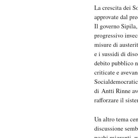
La crescita dei S
approvate dal pre
Il governo Sipila,
progressivo inve
misure di austerit
e i sussidi di di
debito pubblico n
criticate e avevan
Socialdemocratico,
di Antti Rinne av
rafforzare il sist
Un altro tema cen
discussione sembr
pochi migranti, m