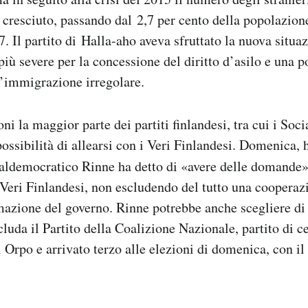
resciuto, passando dal 2,7 per cento della popolazione
7. Il partito di Halla-aho aveva sfruttato la nuova situa
iù severe per la concessione del diritto d’asilo e una po
l’immigrazione irregolare.
ni la maggior parte dei partiti finlandesi, tra cui i Soc
ossibilità di allearsi con i Veri Finlandesi. Domenica, h
cialdemocratico Rinne ha detto di «avere delle domande»
i Veri Finlandesi, non escludendo del tutto una cooperaz
rmazione del governo. Rinne potrebbe anche scegliere di
cluda il Partito della Coalizione Nazionale, partito di c
i Orpo e arrivato terzo alle elezioni di domenica, con il