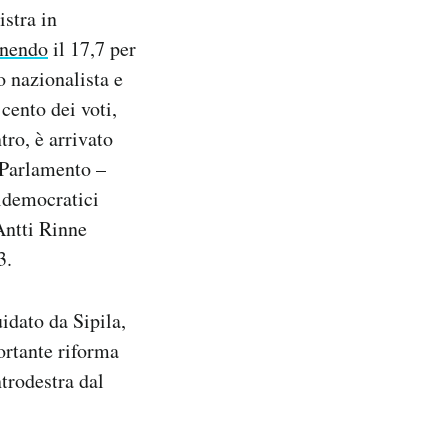
istra in
enendo
il 17,7 per
o nazionalista e
cento dei voti,
tro, è arrivato
 Parlamento –
aldemocratici
Antti Rinne
3.
idato da Sipila,
ortante riforma
ntrodestra dal