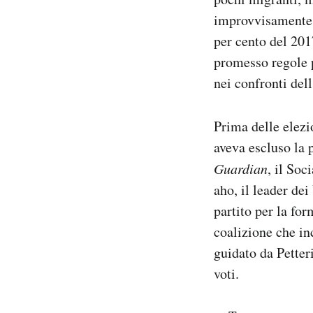
improvvisamente c
per cento del 201
promesso regole p
nei confronti del
Prima delle elezio
aveva escluso la p
Guardian
, il So
aho, il leader de
partito per la fo
coalizione che in
guidato da Petter
voti.