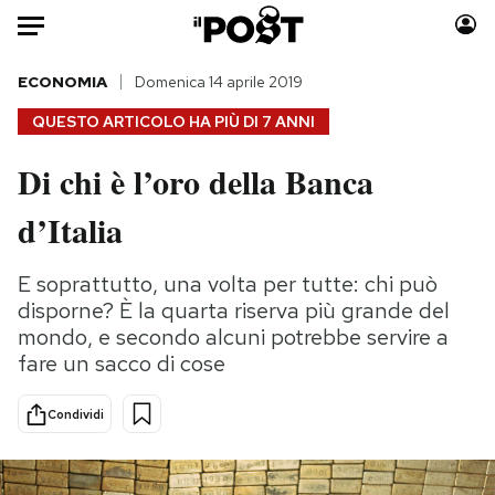
Auto
ECONOMIA
Domenica 14 aprile 2019
QUESTO ARTICOLO HA PIÙ DI
7 ANNI
HOME
Di chi è l’oro della Banca
Italia
Moda
d’Italia
Mondo
Libri
Politica
Consumismi
E soprattutto, una volta per tutte: chi può
Tecnologia
Storie/Idee
disporne? È la quarta riserva più grande del
Internet
Ok Boomer!
mondo, e secondo alcuni potrebbe servire a
Scienza
Media
fare un sacco di cose
Cultura
Europa
Economia
Altrecose
Condividi
Sport
Mondiali calcio 2026