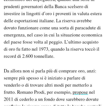
Notifiche mobile
prudenti governatori della Banca scelsero di
Regala il Post
investire in lingotti d’oro i proventi in valuta estera
Hai bisogno di aiuto?
delle esportazioni italiane. La riserva avrebbe
Esci
dovuto funzionare come una sorta di paracadute di
emergenza, nel caso in cui la situazione economica
del paese fosse volta al peggio. L’ultimo acquisto
di oro fu fatto nel 1973, quando la riserva toccò il
record di 2.600 tonnellate.
Da allora non si parla più di comprare oro, anzi:
sempre più spesso si è iniziato a parlare di
venderlo o di trovare altri modi per metterlo a
frutto. Romano Prodi, per esempio,
propose
nel
2011 di cederlo a un fondo dove sarebbero dovute