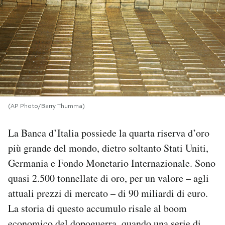
PODCAST
NEWSLETTER
I MIEI PREFERITI
(AP Photo/Barry Thumma)
SHOP
La Banca d’Italia possiede la quarta riserva d’oro
più grande del mondo, dietro soltanto Stati Uniti,
CALENDARIO
Germania e Fondo Monetario Internazionale. Sono
quasi 2.500 tonnellate di oro, per un valore – agli
AREA PERSONALE
attuali prezzi di mercato – di 90 miliardi di euro.
La storia di questo accumulo risale al boom
Area Personale
Newsletter
economico del dopoguerra, quando una serie di