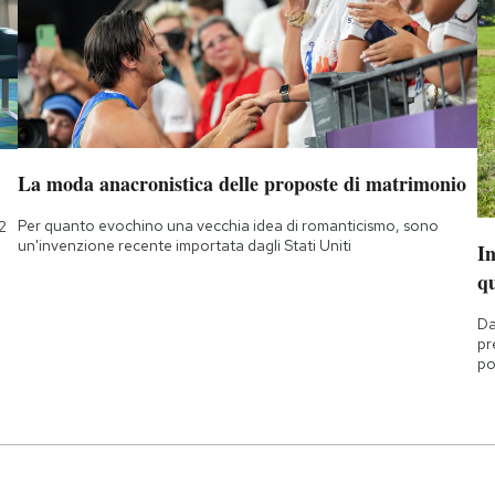
La moda anacronistica delle proposte di matrimonio
Per quanto evochino una vecchia idea di romanticismo, sono
2
un'invenzione recente importata dagli Stati Uniti
I
q
Da
pr
po