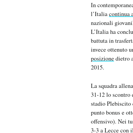
In contemporanea 
Notifiche mobile
Regala il Post
l’Italia
continua 
Hai bisogno di aiuto?
nazionali giovani
Esci
L’Italia ha concl
battuta in trasfe
invece ottenuto u
posizione
dietro a
2015.
La squadra allen
31-12 lo scontro 
stadio Plebiscito 
punto bonus e ott
offensivo). Nei t
3-3 a Lecce con i