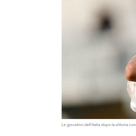
PODCAST
NEWSLETTER
I MIEI PREFERITI
SHOP
CALENDARIO
AREA PERSONALE
Area Personale
Le giocatrici dell'Italia dopo la vittoria c
Newsletter