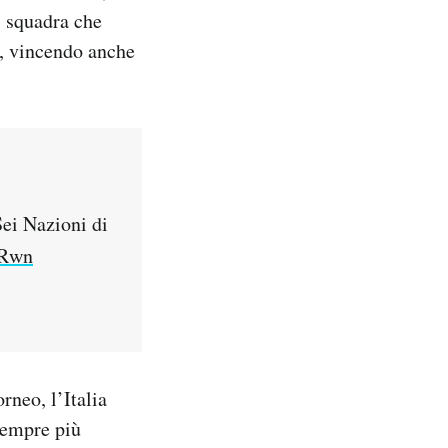
, squadra che
e, vincendo anche
 Sei Nazioni di
ORwn
rneo, l’Italia
sempre più