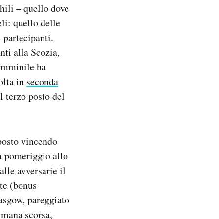
hili – quello dove
li: quello delle
 partecipanti.
nti alla Scozia,
femminile ha
olta in
seconda
l terzo posto del
posto vincendo
ca pomeriggio allo
alle avversarie il
ete (bonus
lasgow, pareggiato
timana scorsa,