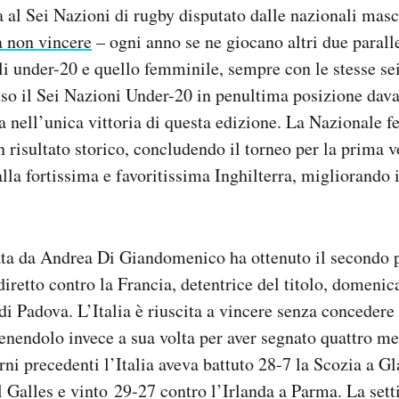
al Sei Nazioni di rugby disputato dalle nazionali masc
a non vincere
– ogni anno se ne giocano altri due paralle
li under-20 e quello femminile, sempre con le stesse sei
uso il Sei Nazioni Under-20 in penultima posizione dava
rta nell’unica vittoria di questa edizione. La Nazionale 
n risultato storico, concludendo il torneo per la prima v
lla fortissima e favoritissima Inghilterra, migliorando i
ata da Andrea Di Giandomenico ha ottenuto il secondo 
diretto contro la Francia, detentrice del titolo, domeni
di Padova. L’Italia è riuscita a vincere senza concedere 
enendolo invece a sua volta per aver segnato quattro m
urni precedenti l’Italia aveva battuto 28-7 la Scozia a G
l Galles e vinto 29-27 contro l’Irlanda a Parma. La set