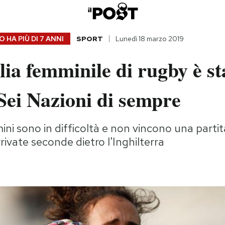
 HA PIÙ DI
7 ANNI
SPORT
Lunedì 18 marzo 2019
alia femminile di rugby è sta
Sei Nazioni di sempre
ini sono in difficoltà e non vincono una partita
ivate seconde dietro l'Inghilterra