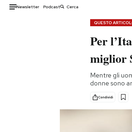
Newsletter
Podcast
Auto
QUESTO ARTICOLO
Per l’It
HOME
Italia
Moda
miglior 
Mondo
Libri
Politica
Consumismi
Mentre gli uom
Tecnologia
Storie/Idee
donne sono arr
Internet
Ok Boomer!
Scienza
Media
Condividi
Cultura
Europa
Economia
Altrecose
Sport
Mondiali calcio 2026