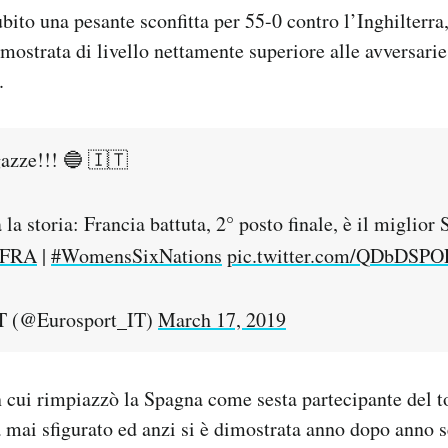
ubito una pesante sconfitta per 55-0 contro l’Inghilterra
imostrata di livello nettamente superiore alle avversari
.
gazze!!! 🔵 🇮🇹
 la storia: Francia battuta, 2° posto finale, è il miglior
vFRA
|
#WomensSixNations
pic.twitter.com/QDbDSP
T (@Eurosport_IT)
March 17, 2019
 cui rimpiazzò la Spagna come sesta partecipante del to
 mai sfigurato ed anzi si è dimostrata anno dopo anno 