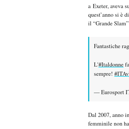
a Exeter, aveva s
quest’anno si è d
il “Grande Slam”
Fantastiche ra
L'
#Italdonne
fa
sempre!
#ITA
— Eurosport I
Dal 2007, anno in
femminile non ha