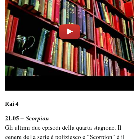
Rai 4
21.05 –
Scorpion
Gli ultimi due episodi della quarta stagione. Il
genere della serie è poliziesco e “Scorpion” è il