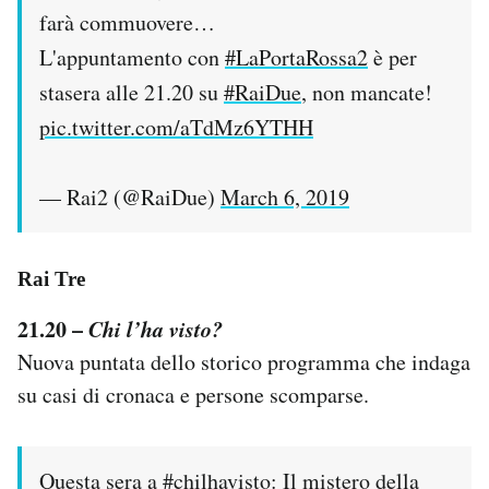
farà commuovere…
L'appuntamento con
#LaPortaRossa2
è per
stasera alle 21.20 su
#RaiDue
, non mancate!
pic.twitter.com/aTdMz6YTHH
— Rai2 (@RaiDue)
March 6, 2019
Rai Tre
21.20 –
Chi l’ha visto?
Nuova puntata dello storico programma che indaga
su casi di cronaca e persone scomparse.
Questa sera a
#chilhavisto
: Il mistero della