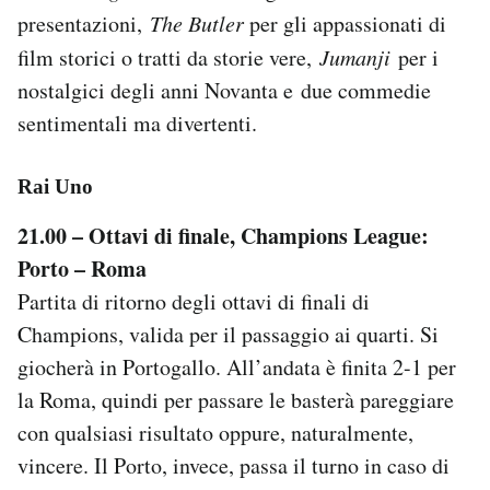
Notifiche mobile
presentazioni,
The Butler
per gli appassionati di
Regala il Post
film storici o tratti da storie vere,
Jumanji
per i
Hai bisogno di aiuto?
nostalgici degli anni Novanta e due commedie
Esci
sentimentali ma divertenti.
Rai Uno
21.00 – Ottavi di finale, Champions League:
Porto – Roma
Partita di ritorno degli ottavi di finali di
Champions, valida per il passaggio ai quarti. Si
giocherà in Portogallo. All’andata è finita 2-1 per
la Roma, quindi per passare le basterà pareggiare
con qualsiasi risultato oppure, naturalmente,
vincere. Il Porto, invece, passa il turno in caso di