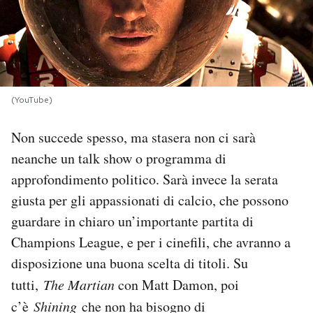
PODCAST
NEWSLETTER
(YouTube)
I MIEI PREFERITI
Non succede spesso, ma stasera non ci sarà
neanche un talk show o programma di
SHOP
approfondimento politico. Sarà invece la serata
giusta per gli appassionati di calcio, che possono
CALENDARIO
guardare in chiaro un’importante partita di
Champions League, e per i cinefili, che avranno a
AREA PERSONALE
disposizione una buona scelta di titoli. Su
tutti,
The Martian
con Matt Damon, poi
Area Personale
c’è
Shining
che non ha bisogno di
Newsletter