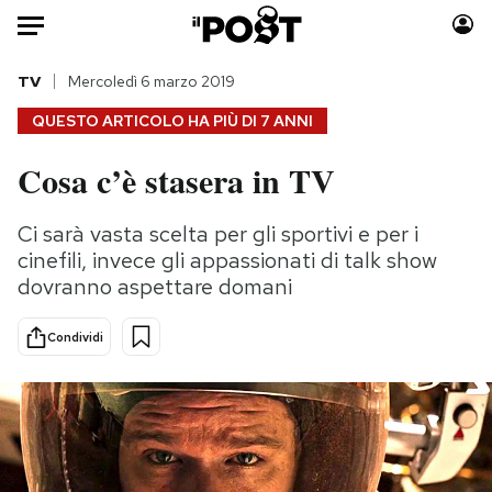
Auto
TV
Mercoledì 6 marzo 2019
QUESTO ARTICOLO HA PIÙ DI
7 ANNI
HOME
Cosa c’è stasera in TV
Italia
Moda
Mondo
Libri
Ci sarà vasta scelta per gli sportivi e per i
Politica
Consumismi
cinefili, invece gli appassionati di talk show
Tecnologia
Storie/Idee
dovranno aspettare domani
Internet
Ok Boomer!
Condividi
Scienza
Media
Cultura
Europa
Economia
Altrecose
Sport
Mondiali calcio 2026