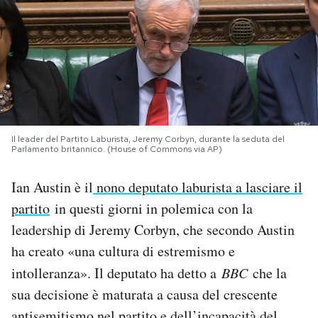
PODCAST
NEWSLETTER
I MIEI PREFERITI
Il leader del Partito Laburista, Jeremy Corbyn, durante la seduta del
Parlamento britannico. (House of Commons via AP)
SHOP
Ian Austin è il
nono deputato laburista a lasciare il
partito
in questi giorni in polemica con la
CALENDARIO
leadership di Jeremy Corbyn, che secondo Austin
ha creato «una cultura di estremismo e
AREA PERSONALE
intolleranza». Il deputato ha detto a
BBC
che la
sua decisione è maturata a causa del crescente
Area Personale
Newsletter
antisemitismo nel partito e dell’incapacità del