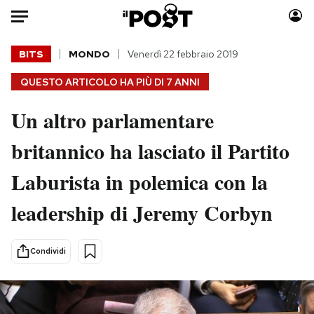
Auto
BITS
MONDO
Venerdì 22 febbraio 2019
QUESTO ARTICOLO HA PIÙ DI
7 ANNI
HOME
Un altro parlamentare
Italia
Moda
Mondo
Libri
britannico ha lasciato il Partito
Politica
Consumismi
Laburista in polemica con la
Tecnologia
Storie/Idee
Internet
Ok Boomer!
leadership di Jeremy Corbyn
Scienza
Media
Cultura
Europa
Condividi
Economia
Altrecose
Sport
Mondiali calcio 2026