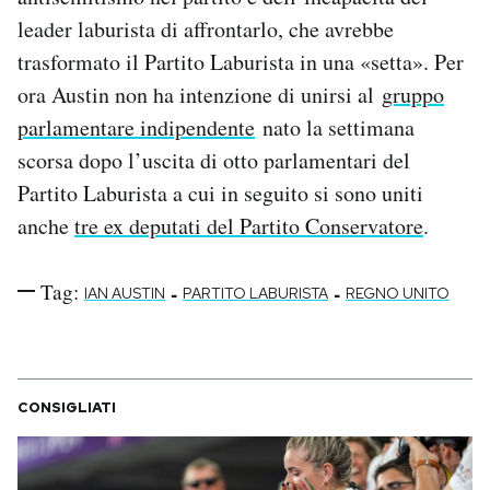
Notifiche mobile
leader laburista di affrontarlo, che avrebbe
Regala il Post
trasformato il Partito Laburista in una «setta». Per
Hai bisogno di aiuto?
ora Austin non ha intenzione di unirsi al
gruppo
Esci
parlamentare indipendente
nato la settimana
scorsa dopo l’uscita di otto parlamentari del
Partito Laburista a cui in seguito si sono uniti
anche
tre ex deputati del Partito Conservatore
.
Tag:
-
-
IAN AUSTIN
PARTITO LABURISTA
REGNO UNITO
CONSIGLIATI