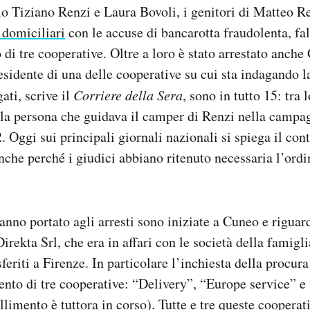
o Tiziano Renzi e Laura Bovoli, i genitori di Matteo Re
i domiciliari
con le accuse di bancarotta fraudolenta, fal
 di tre cooperative. Oltre a loro è stato arrestato anch
sidente di una delle cooperative su cui sta indagando l
ati, scrive il
Corriere della Sera
, sono in tutto 15: tra 
 la persona che guidava il camper di Renzi nella campa
. Oggi sui principali giornali nazionali si spiega il con
anche perché i giudici abbiano ritenuto necessaria l’ord
anno portato agli arresti sono iniziate a Cuneo e riguar
irekta Srl, che era in affari con le società della famigli
asferiti a Firenze. In particolare l’inchiesta della procur
mento di tre cooperative: “Delivery”, “Europe service” 
allimento è tuttora in corso). Tutte e tre queste coopera