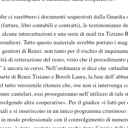
olte ci sarebbero i documenti sequestrati dalla Guardia 
 (fatture, libri contabili e contratti), le testimonianze d
, alcune intercettazioni e una serie di mail tra Tiziano 
prenditori. Tutto questo materiale avrebbe portato i magi
i genitori di Renzi: non tanto per il rischio di inquinam
ità di reiterazione del reato, visto che il procedimento 
è ancora in corso. Nell’ordinanza si dice che «attualm
rte di Renzi Tiziano e Bovoli Laura, la fase dell’abba
 tutto verosimile ritenere che, ove non si intervenga c
isure cautelari, essi proseguiranno nell’utilizzo di tal
volgendo altre cooperative». Per il giudice «i fatti per 
nali e si inseriscono in un unico programma criminoso 
 in modo professionale con il coinvolgimento di numero
ncora, è stato «portato avanti anche dopo l’inizio delle 