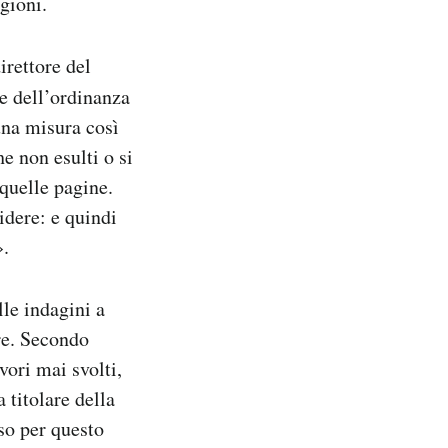
gioni.
direttore del
te dell’ordinanza
una misura così
e non esulti o si
quelle pagine.
idere: e quindi
».
lle indagini a
ure. Secondo
vori mai svolti,
 titolare della
sso per questo