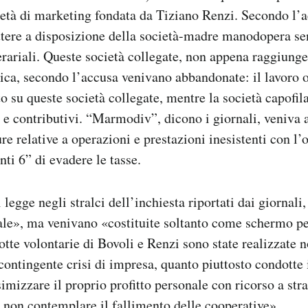
ietà di marketing fondata da Tiziano Renzi. Secondo l’a
ttere a disposizione della società-madre manodopera se
erariali. Queste società collegate, non appena raggiung
ica, secondo l’accusa venivano abbandonate: il lavoro 
 su queste società collegate, mentre la società capofila
li e contributivi. “Marmodiv”, dicono i giornali, veniva 
re relative a operazioni e prestazioni inesistenti con l’o
ti 6” di evadere le tasse.
 legge negli stralci dell’inchiesta riportati dai giornal
ale», ma venivano «costituite soltanto come schermo per 
tte volontarie di Bovoli e Renzi sono state realizzate 
contingente crisi di impresa, quanto piuttosto condotte
simizzare il proprio profitto personale con ricorso a str
non contemplare il fallimento delle cooperative».