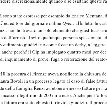
cidere discrezionalmente quando e se esistano queste ra
tà
sono state espresse per esempio da Enrico Mentana
, 
a7 ed editore del giornale online
Open
: «Ho letto le car
enzi: non ho trovato un solo elemento che giustificasse 
a dell’arresto. Invito qualunque persona spassionata, ch
ovvedimento giudiziario come fosse un derby, a leggere 
 anche perché il Gip ha impiegato quattro mesi per dec
 di inquinamento di prove, fuga o reiterazione del reato
018 la procura di Firenze aveva
notificato
la chiusura de
aura Bovoli in un processo legato al caso di false fatt
nde della famiglia Renzi avrebbero emesso fatture per la
 incasso illegittimo di 200 mila euro. Anche per l’allora
a fattura era stato chiesto il rinvio a giudizio. Il proce