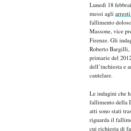
Lunedì 18 febbrai
Notifiche mobile
Regala il Post
messi agli
arrest
Hai bisogno di aiuto?
fallimento doloso
Esci
Massone, vice pre
Firenze. Gli indag
Roberto Bargilli,
primarie del 2012
dell’inchiesta e 
cautelare.
Le indagini che h
fallimento della D
atti sono stati tr
riguarda il falli
cui richiesta di f