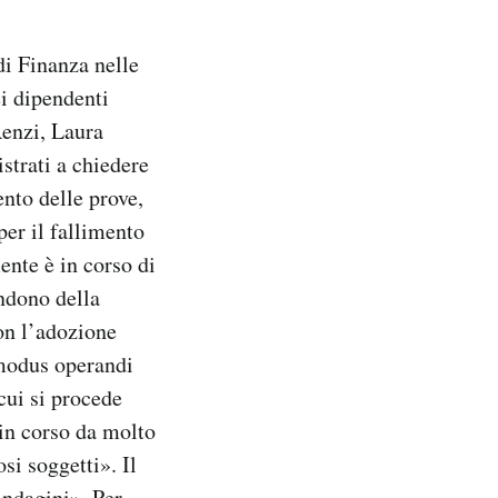
di Finanza nelle
ei dipendenti
Renzi, Laura
strati a chiedere
ento delle prove,
per il fallimento
ente è in corso di
ndono della
on l’adozione
e modus operandi
cui si procede
in corso da molto
si soggetti». Il
indagini». Per