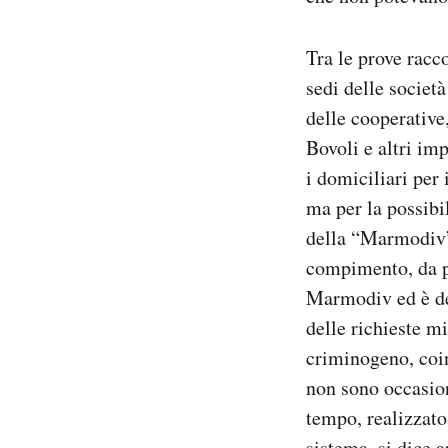
Tra le prove racc
sedi delle società
delle cooperative
Bovoli e altri im
i domiciliari per 
ma per la possibil
della “Marmodiv” 
compimento, da pa
Marmodiv ed è del
delle richieste m
criminogeno, coin
non sono occasio
tempo, realizzato
sistema, si dice a