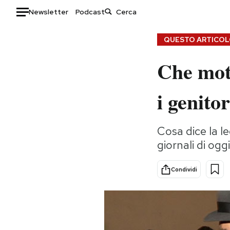
Newsletter
Podcast
Auto
QUESTO ARTICOLO
Che moti
HOME
Italia
Moda
i genito
Mondo
Libri
Politica
Consumismi
Cosa dice la l
Tecnologia
Storie/Idee
giornali di oggi
Internet
Ok Boomer!
Scienza
Media
Condividi
Cultura
Europa
Economia
Altrecose
Sport
Mondiali calcio 2026