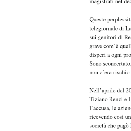
magistrati nel de
Queste perplessi
telegiornale di L
sui genitori di R
grave com’è quell
disperi a ogni pr
Sono sconcertato,
non c’era rischio
Nell’aprile del 2
Tiziano Renzi e L
l’accusa, le azie
ricevendo così un
società che pagò l