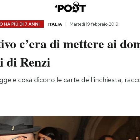
 HA PIÙ DI
7 ANNI
ITALIA
Martedì 19 febbraio 2019
vo c’era di mettere ai dom
ri di Renzi
egge e cosa dicono le carte dell'inchiesta, racc