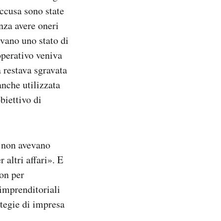
ccusa sono state
nza avere oneri
evano uno stato di
operativo veniva
 restava sgravata
anche utilizzata
biettivo di
i, non avevano
altri affari». E
non per
 imprenditoriali
ategie di impresa