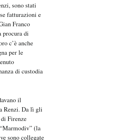
nzi, sono stati
se fatturazioni e
e Gian Franco
a procura di
loro c’è anche
gna per le
tenuto
inanza di custodia
davano il
a Renzi. Da lì gli
a di Firenze
e “Marmodiv” (la
tive sono collegate