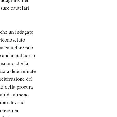
isure cautelari
 che un indagato
 riconosciuto
ia cautelare può
 e anche nel corso
liscono che la
gata a determinate
reiterazione del
ti della procura
cati da almeno
zioni devono
potere dei