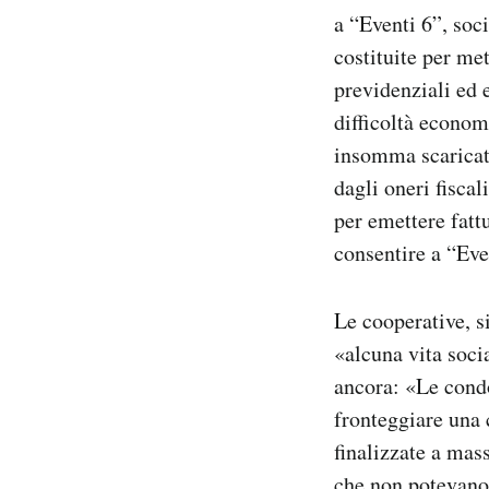
a “Eventi 6”, soc
costituite per me
previdenziali ed 
difficoltà econom
insomma scaricato
dagli oneri fisca
per emettere fattu
consentire a “Even
Le cooperative, si
«alcuna vita soci
ancora: «Le condo
fronteggiare una 
finalizzate a mas
che non potevano 