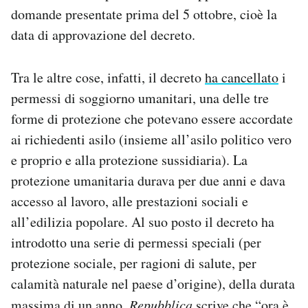
domande presentate prima del 5 ottobre, cioè la
Notifiche mobile
Regala il Post
data di approvazione del decreto.
Hai bisogno di aiuto?
Esci
Tra le altre cose, infatti, il decreto
ha cancellato
i
permessi di soggiorno umanitari, una delle tre
forme di protezione che potevano essere accordate
ai richiedenti asilo (insieme all’asilo politico vero
e proprio e alla protezione sussidiaria). La
protezione umanitaria durava per due anni e dava
accesso al lavoro, alle prestazioni sociali e
all’edilizia popolare. Al suo posto il decreto ha
introdotto una serie di permessi speciali (per
protezione sociale, per ragioni di salute, per
calamità naturale nel paese d’origine), della durata
massima di un anno.
Repubblica
scrive
che “ora è