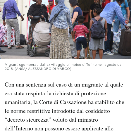
PODCAST
NEWSLETTER
I MIEI PREFERITI
Migranti sgomberati dall'ex villaggio olimpico di Torino nell'agosto del
2018. (ANSA/ ALESSANDRO DI MARCO)
SHOP
Con una sentenza sul caso di un migrante al quale
CALENDARIO
era stata respinta la richiesta di protezione
umanitaria, la Corte di Cassazione ha stabilito che
AREA PERSONALE
le norme restrittive introdotte dal cosiddetto
“decreto sicurezza” voluto dal ministro
Area Personale
dell’Interno non possono essere applicate alle
Newsletter