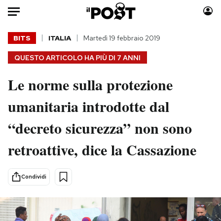
Auto
BITS
ITALIA
Martedì 19 febbraio 2019
QUESTO ARTICOLO HA PIÙ DI
7 ANNI
HOME
Le norme sulla protezione
Italia
Moda
Mondo
Libri
umanitaria introdotte dal
Politica
Consumismi
“decreto sicurezza” non sono
Tecnologia
Storie/Idee
Internet
Ok Boomer!
retroattive, dice la Cassazione
Scienza
Media
Cultura
Europa
Condividi
Economia
Altrecose
Sport
Mondiali calcio 2026