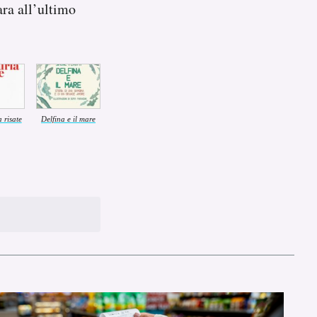
gara all’ultimo
 risate
Delfina e il mare