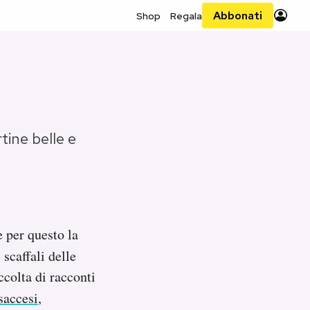
Abbonati
Shop
Regala
rtine belle e
 per questo la
 scaffali delle
ccolta di racconti
saccesi
,