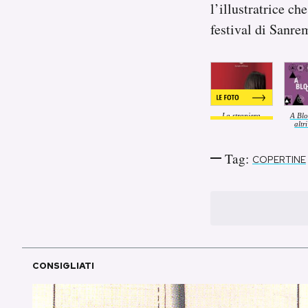
l’illustratrice che
festival di Sanre
PODCAST
NEWSLETTER
La straniera
A Blo
I MIEI PREFERITI
altr
Tag:
COPERTINE
SHOP
CALENDARIO
AREA PERSONALE
CONSIGLIATI
Area Personale
Newsletter