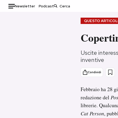
Newsletter
Podcast
Auto
QUESTO ARTICOLO
HOME
Copertin
Italia
Moda
Uscite interess
Mondo
Libri
inventive
Politica
Consumismi
Tecnologia
Storie/Idee
Condividi
Internet
Ok Boomer!
Scienza
Media
Febbraio ha 28 gi
Cultura
Europa
redazione del
Pos
Economia
Altrecose
librerie. Qualcun
Sport
Mondiali calcio 2026
Cat Person
, pubb