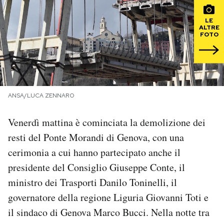
PODCAST
LE
ALTRE
FOTO
NEWSLETTER
I MIEI PREFERITI
ANSA/LUCA ZENNARO
SHOP
Venerdì mattina è cominciata la demolizione dei
resti del Ponte Morandi di Genova, con una
cerimonia a cui hanno partecipato anche il
CALENDARIO
presidente del Consiglio Giuseppe Conte, il
ministro dei Trasporti Danilo Toninelli, il
AREA PERSONALE
governatore della regione Liguria Giovanni Toti e
Area Personale
il sindaco di Genova Marco Bucci. Nella notte tra
Newsletter