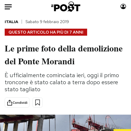
Auto
ITALIA
Sabato 9 febbraio 2019
QUESTO ARTICOLO HA PIÙ DI
7 ANNI
HOME
Le prime foto della demolizione
Italia
Moda
del Ponte Morandi
Mondo
Libri
Politica
Consumismi
È ufficialmente cominciata ieri, oggi il primo
Tecnologia
Storie/Idee
troncone è stato calato a terra dopo essere
Internet
Ok Boomer!
stato tagliato
Scienza
Media
Cultura
Europa
Condividi
Economia
Altrecose
Sport
Mondiali calcio 2026