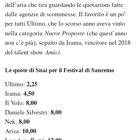
dell’aria che tira guardando le quotazioni fatte
Notifiche mobile
dalle agenzie di scommesse. Il favorito è un po’
Regala il Post
Hai bisogno di aiuto?
per tutti Ultimo, che lo scorso anno aveva vinto
Esci
nella categoria
Nuove Proposte
(che quest’anno
non c’è più), seguito da Irama, vincitore nel 2018
del talent show
Amici.
Le quote di Snai per il Festival di Sanremo
2,25
Ultimo:
4,50
Irama:
8,00
Il Volo:
8,00
Daniele Silvestri:
8,00
Nek:
10,00
Arisa: