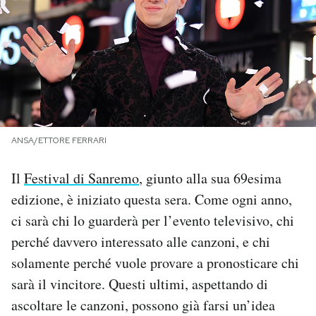
PODCAST
NEWSLETTER
I MIEI PREFERITI
ANSA/ETTORE FERRARI
SHOP
Il
Festival di Sanremo
, giunto alla sua 69esima
edizione, è iniziato questa sera. Come ogni anno,
CALENDARIO
ci sarà chi lo guarderà per l’evento televisivo, chi
perché davvero interessato alle canzoni, e chi
solamente perché vuole provare a pronosticare chi
AREA PERSONALE
sarà il vincitore. Questi ultimi, aspettando di
Area Personale
ascoltare le canzoni, possono già farsi un’idea
Newsletter