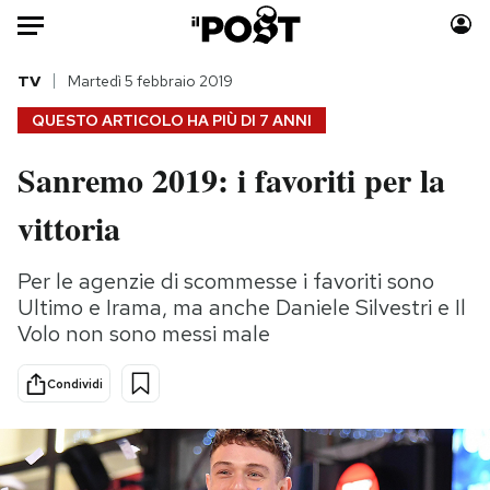
Auto
TV
Martedì 5 febbraio 2019
QUESTO ARTICOLO HA PIÙ DI
7 ANNI
HOME
Sanremo 2019: i favoriti per la
Italia
Moda
vittoria
Mondo
Libri
Politica
Consumismi
Per le agenzie di scommesse i favoriti sono
Tecnologia
Storie/Idee
Ultimo e Irama, ma anche Daniele Silvestri e Il
Internet
Ok Boomer!
Volo non sono messi male
Scienza
Media
Cultura
Europa
Condividi
Economia
Altrecose
Sport
Mondiali calcio 2026