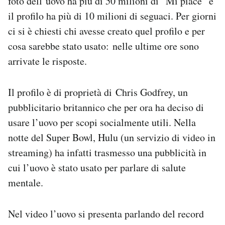
foto dell’uovo ha più di 50 milioni di “Mi piace” e
Notifiche mobile
il profilo ha più di 10 milioni di seguaci. Per giorni
Regala il Post
ci si è chiesti chi avesse creato quel profilo e per
Hai bisogno di aiuto?
cosa sarebbe stato usato: nelle ultime ore sono
Esci
arrivate le risposte.
Il profilo è di proprietà di Chris Godfrey, un
pubblicitario britannico che per ora ha deciso di
usare l’uovo per scopi socialmente utili. Nella
notte del Super Bowl, Hulu (un servizio di video in
streaming) ha infatti trasmesso una pubblicità in
cui l’uovo è stato usato per parlare di salute
mentale.
Nel video l’uovo si presenta parlando del record