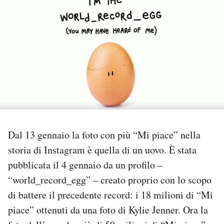
PODCAST
NEWSLETTER
I MIEI PREFERITI
SHOP
Dal 13 gennaio la foto con più “Mi piace” nella
storia di Instagram è quella di un uovo. È stata
CALENDARIO
pubblicata il 4 gennaio da un profilo –
“world_record_egg” – creato proprio con lo scopo
AREA PERSONALE
di battere il precedente record: i 18 milioni di “Mi
Area Personale
piace” ottenuti da una foto di Kylie Jenner. Ora la
Newsletter