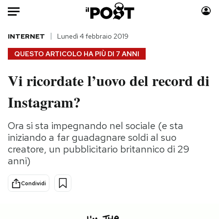
Auto
INTERNET
Lunedì 4 febbraio 2019
QUESTO ARTICOLO HA PIÙ DI
7 ANNI
HOME
Vi ricordate l’uovo del record di
Italia
Moda
Instagram?
Mondo
Libri
Politica
Consumismi
Ora si sta impegnando nel sociale (e sta
Tecnologia
Storie/Idee
iniziando a far guadagnare soldi al suo
Internet
Ok Boomer!
creatore, un pubblicitario britannico di 29
Scienza
Media
anni)
Cultura
Europa
Economia
Altrecose
Condividi
Sport
Mondiali calcio 2026