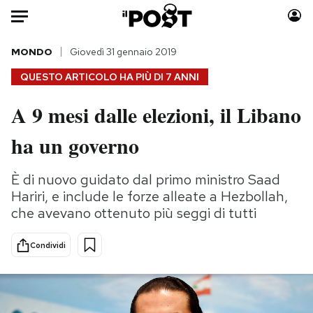
Auto
MONDO
Giovedì 31 gennaio 2019
QUESTO ARTICOLO HA PIÙ DI
7 ANNI
HOME
A 9 mesi dalle elezioni, il Libano
Italia
Moda
ha un governo
Mondo
Libri
Politica
Consumismi
È di nuovo guidato dal primo ministro Saad
Tecnologia
Storie/Idee
Hariri, e include le forze alleate a Hezbollah,
Internet
Ok Boomer!
che avevano ottenuto più seggi di tutti
Scienza
Media
Cultura
Europa
Condividi
Economia
Altrecose
Sport
Mondiali calcio 2026