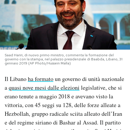
PODCAST
NEWSLETTER
I MIEI PREFERITI
Saad Hariri, di nuovo primo ministro, commenta la formazione del
governo con la stampa, nel palazzo presidenziale di Baabda, Libano, 31
gennaio 2019 (AP Photo/Hussein Malla)
SHOP
Il Libano
ha formato
un governo di unità nazionale
a
quasi nove mesi dalle elezioni
legislative, che si
CALENDARIO
erano tenute a maggio 2018 e avevano visto la
vittoria, con 45 seggi su 128, delle forze alleate a
AREA PERSONALE
Hezbollah, gruppo radicale sciita alleato dell’Iran
Area Personale
e del regime siriano di Bashar al Assad. Il partito
Newsletter