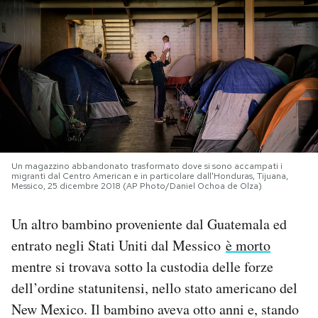
PODCAST
NEWSLETTER
I MIEI PREFERITI
Un magazzino abbandonato trasformato dove si sono accampati i
SHOP
migranti dal Centro American e in particolare dall'Honduras, Tijuana,
Messico, 25 dicembre 2018 (AP Photo/Daniel Ochoa de Olza)
CALENDARIO
Un altro bambino proveniente dal Guatemala ed
entrato negli Stati Uniti dal Messico
è morto
AREA PERSONALE
mentre si trovava sotto la custodia delle forze
dell’ordine statunitensi, nello stato americano del
Area Personale
New Mexico. Il bambino aveva otto anni e, stando
Newsletter