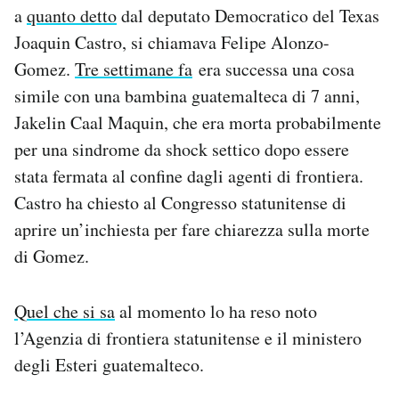
a
quanto detto
dal deputato Democratico del Texas
Notifiche mobile
Regala il Post
Joaquin Castro, si chiamava Felipe Alonzo-
Hai bisogno di aiuto?
Gomez.
Tre settimane fa
era successa una cosa
Esci
simile con una bambina guatemalteca di 7 anni,
Jakelin Caal Maquin, che era morta probabilmente
per una sindrome da shock settico dopo essere
stata fermata al confine dagli agenti di frontiera.
Castro ha chiesto al Congresso statunitense di
aprire un’inchiesta per fare chiarezza sulla morte
di Gomez.
Quel che si sa
al momento lo ha reso noto
l’Agenzia di frontiera statunitense e il ministero
degli Esteri guatemalteco.