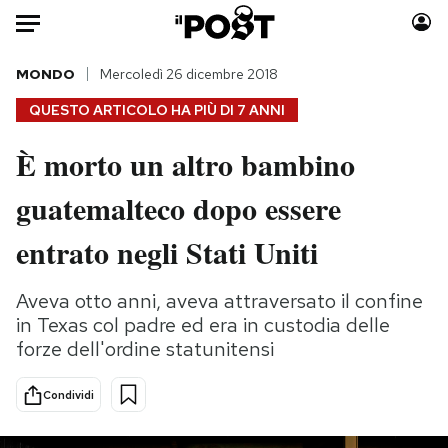
Auto
MONDO
Mercoledì 26 dicembre 2018
QUESTO ARTICOLO HA PIÙ DI
7 ANNI
HOME
È morto un altro bambino
Italia
Moda
guatemalteco dopo essere
Mondo
Libri
Politica
Consumismi
entrato negli Stati Uniti
Tecnologia
Storie/Idee
Internet
Ok Boomer!
Aveva otto anni, aveva attraversato il confine
Scienza
Media
in Texas col padre ed era in custodia delle
Cultura
Europa
forze dell'ordine statunitensi
Economia
Altrecose
Condividi
Sport
Mondiali calcio 2026