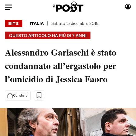
Auto
BITS
ITALIA
Sabato 15 dicembre 2018
QUESTO ARTICOLO HA PIÙ DI
7 ANNI
HOME
Alessandro Garlaschi è stato
Italia
Moda
Mondo
Libri
condannato all’ergastolo per
Politica
Consumismi
l’omicidio di Jessica Faoro
Tecnologia
Storie/Idee
Internet
Ok Boomer!
Scienza
Media
Condividi
Cultura
Europa
Economia
Altrecose
Sport
Mondiali calcio 2026