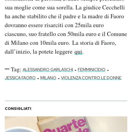
Notifiche mobile
sua moglie come sua sorella. La giudice Cecchelli
Regala il Post
ha anche stabilito che il padre e la madre di Faoro
Hai bisogno di aiuto?
dovranno essere risarciti con 25mila euro
Esci
ciascuno, suo fratello con 50mila euro e il Comune
di Milano con 10mila euro. La storia di Faoro,
dall’inizio, la potete leggere
qui
.
Tag:
-
-
ALESSANDRO GARLASCHI
FEMMINICIDIO
-
-
JESSICA FAORO
MILANO
VIOLENZA CONTRO LE DONNE
CONSIGLIATI