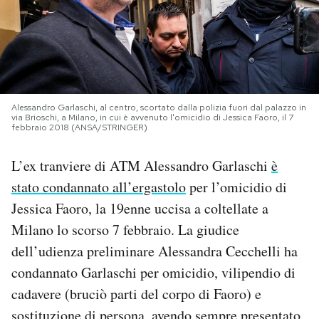
PODCAST
NEWSLETTER
Alessandro Garlaschi, al centro, scortato dalla polizia fuori dal palazzo in
via Brioschi, a Milano, in cui è avvenuto l'omicidio di Jessica Faoro, il 7
I MIEI PREFERITI
febbraio 2018 (ANSA/STRINGER)
L’ex tranviere di ATM Alessandro Garlaschi
è
SHOP
stato condannato all’ergastolo
per l’omicidio di
Jessica Faoro, la 19enne uccisa a coltellate a
CALENDARIO
Milano lo scorso 7 febbraio. La giudice
dell’udienza preliminare Alessandra Cecchelli ha
AREA PERSONALE
condannato Garlaschi per omicidio, vilipendio di
cadavere (bruciò parti del corpo di Faoro) e
Area Personale
Newsletter
sostituzione di persona, avendo sempre presentato