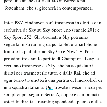
però, ma anche dal risultato di Barcellona-
Notifiche mobile
Tottenham, che si giocherà in contemporanea.
Regala il Post
Hai bisogno di aiuto?
Inter-PSV Eindhoven sarà trasmessa in diretta e in
Esci
esclusiva da
Sky
su Sky Sport Uno (canale 201) e
Sky Sport 252. Gli abbonati a Sky potranno
seguirla in streaming da pc, tablet e smartphone
tramite le piattaforme Sky Go e Now TV. Per i
prossimi tre anni le partite di Champions League
verranno trasmesse da Sky, che ha acquistato i
diritti per trasmetterle tutte, e dalla Rai, che ad
ogni turno trasmetterà una partita del mercoledì di
una squadra italiana.
Qui
trovate invece i modi più
semplici per seguire Serie A, coppe e campionati
esteri in diretta streaming spendendo poco o nulla.