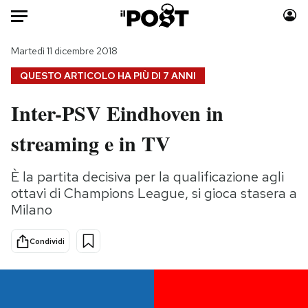
Auto
Martedì 11 dicembre 2018
QUESTO ARTICOLO HA PIÙ DI
7 ANNI
HOME
Inter-PSV Eindhoven in
Italia
Moda
streaming e in TV
Mondo
Libri
Politica
Consumismi
È la partita decisiva per la qualificazione agli
Tecnologia
Storie/Idee
ottavi di Champions League, si gioca stasera a
Internet
Ok Boomer!
Milano
Scienza
Media
Cultura
Europa
Condividi
Economia
Altrecose
Sport
Mondiali calcio 2026