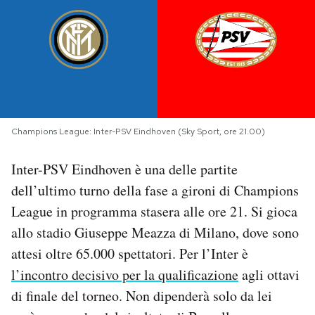
PODCAST
NEWSLETTER
I MIEI PREFERITI
Champions League: Inter-PSV Eindhoven (Sky Sport, ore 21.00)
Inter-PSV Eindhoven è una delle partite
SHOP
dell’ultimo turno della fase a gironi di Champions
League in programma stasera alle ore 21. Si gioca
CALENDARIO
allo stadio Giuseppe Meazza di Milano, dove sono
attesi oltre 65.000 spettatori. Per l’Inter è
AREA PERSONALE
l’incontro decisivo per la qualificazione
agli ottavi
Area Personale
di finale del torneo. Non dipenderà solo da lei
Newsletter