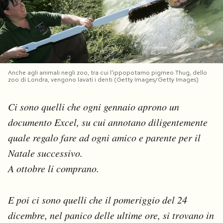
PODCAST
NEWSLETTER
Anche agli animali negli zoo, tra cui l'ippopotamo pigmeo Thug, dello
zoo di Londra, vengono lavati i denti (Getty Images/Getty Images)
I MIEI PREFERITI
Ci sono quelli che ogni gennaio aprono un
SHOP
documento Excel, su cui annotano diligentemente
quale regalo fare ad ogni amico e parente per il
Natale successivo.
CALENDARIO
A ottobre li comprano.
AREA PERSONALE
E poi ci sono quelli che il pomeriggio del 24
Area Personale
dicembre, nel panico delle ultime ore, si trovano in
Newsletter