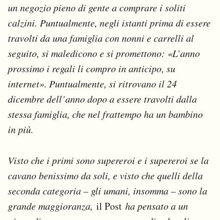
un negozio pieno di gente a comprare i soliti
Notifiche mobile
Regala il Post
calzini. Puntualmente, negli istanti prima di essere
Hai bisogno di aiuto?
travolti da una famiglia con nonni e carrelli al
Esci
seguito, si maledicono e si promettono: «L’anno
prossimo i regali li compro in anticipo, su
internet». Puntualmente, si ritrovano il 24
dicembre dell’anno dopo a essere travolti dalla
stessa famiglia, che nel frattempo ha un bambino
in più.
Visto che i primi sono supereroi e i supereroi se la
cavano benissimo da soli, e visto che quelli della
seconda categoria – gli umani, insomma – sono la
grande maggioranza,
il Post
ha pensato a un