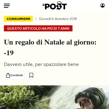
Auto
CONSUMISMI
Giovedì 6 dicembre 2018
QUESTO ARTICOLO HA PIÙ DI
7 ANNI
HOME
Un regalo di Natale al giorno:
Italia
Moda
Mondo
Libri
-19
Politica
Consumismi
Tecnologia
Storie/Idee
Davvero utile, per spazzolare bene
Internet
Ok Boomer!
Condividi
Scienza
Media
Cultura
Europa
Economia
Altrecose
Sport
Mondiali calcio 2026