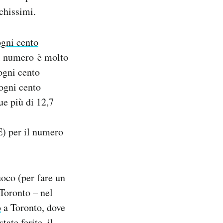
chissimi.
ogni cento
Il numero è molto
 ogni cento
 ogni cento
ue più di 12,7
) per il numero
uoco (per fare un
 Toronto – nel
o
a Toronto, dove
ate ferite, il