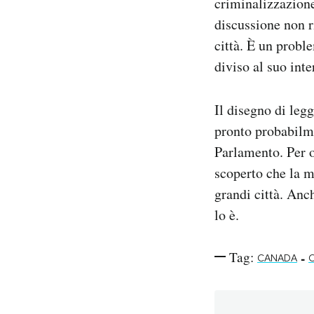
criminalizzazione
discussione non r
città. È un probl
diviso al suo inter
Il disegno di legg
pronto probabilme
Parlamento. Per o
scoperto che la m
grandi città. Anc
lo è.
Tag:
-
CANADA