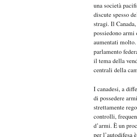
una società pacif
Notifiche mobile
Regala il Post
discute spesso de
Hai bisogno di aiuto?
stragi. Il Canada,
Esci
possiedono armi d
aumentati molto. 
parlamento feder
il tema della ven
centrali della ca
I canadesi, a diff
di possedere armi
strettamente rego
controlli, freque
d’armi. È un proc
per l’autodifesa 