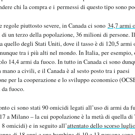
endere chi la compra e i permessi di questo tipo sono po
 regole piuttosto severe, in Canada ci sono
34,7 armi 
ù di un terzo della popolazione, 36 milioni di persone. 
 a quello degli Stati Uniti, dove il tasso è di 120,5 armi
unque tra i più alti nel mondo. In Italia, per esempio,
olo 14,4 armi da fuoco. In tutto in Canada ci sono dunq
 mano a civili, e il Canada è al sesto posto tra i paesi
one per la cooperazione e lo sviluppo economico (OCSE
 da fuoco.
nto ci sono stati 90 omicidi legati all’uso di armi da f
17 a Milano – la cui popolazione è la metà di quella di
 8 omicidi) e in seguito all’
attentato dello scorso lugli
nna di 18 anni e una bambina di 10 e 13 persone sono st