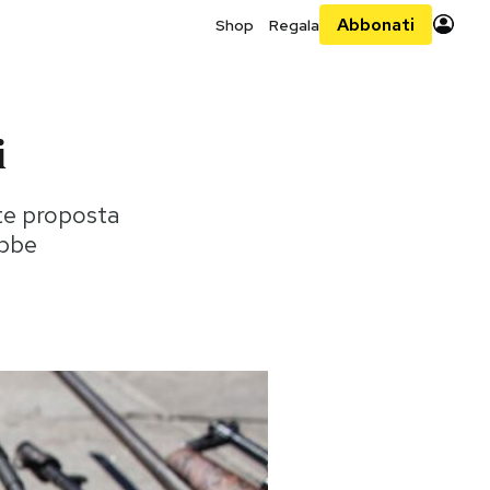
Abbonati
Shop
Regala
i
te proposta
ebbe