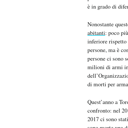
è in grado di dif
Nonostante queste
abitanti
: poco pi
inferiore rispetto
persone, ma è com
persone ci sono s
milioni di armi in
dell’Organizzazi
di morti per arma
Quest’anno a Toro
confronto: nel 20
2017 ci sono stati
sono morte una do