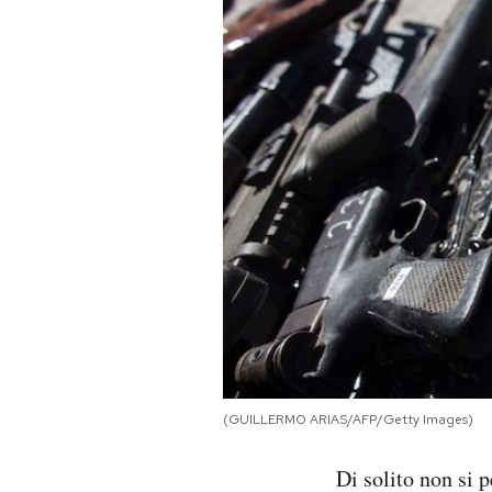
PODCAST
NEWSLETTER
I MIEI PREFERITI
SHOP
CALENDARIO
AREA PERSONALE
(GUILLERMO ARIAS/AFP/Getty Images)
Area Personale
Di solito non si 
Newsletter