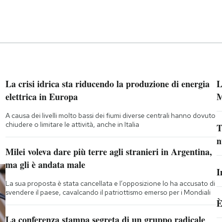
La crisi idrica sta riducendo la produzione di energia
L
elettrica in Europa
M
A causa dei livelli molto bassi dei fiumi diverse centrali hanno dovuto
chiudere o limitare le attività, anche in Italia
T
n
Milei voleva dare più terre agli stranieri in Argentina,
ma gli è andata male
I
La sua proposta è stata cancellata e l’opposizione lo ha accusato di
svendere il paese, cavalcando il patriottismo emerso per i Mondiali
È
La conferenza stampa segreta di un gruppo radicale