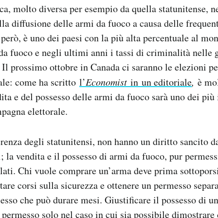
ica, molto diversa per esempio da quella statunitense, ne
lla diffusione delle armi da fuoco a causa delle frequent
 però, è uno dei paesi con la più alta percentuale al mon
a fuoco e negli ultimi anni i tassi di criminalità nelle 
Il prossimo ottobre in Canada ci saranno le elezioni pe
ale: come ha scritto
l’
Economist
in un editoriale
,
è mol
dita e del possesso delle armi da fuoco sarà uno dei più
mpagna elettorale.
erenza degli statunitensi, non hanno un diritto sancito d
; la vendita e il possesso di armi da fuoco, pur permess
lati. Chi vuole comprare un’arma deve prima sottoporsi
ntare corsi sulla sicurezza e ottenere un permesso separa
esso che può durare mesi. Giustificare il possesso di 
è permesso solo nel caso in cui sia possibile dimostrare 