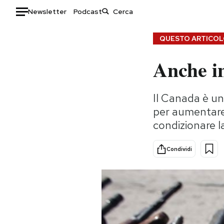
Newsletter
Podcast
Auto
QUESTO ARTICOLO
Anche in
HOME
Italia
Moda
Il Canada è un
Mondo
Libri
per aumentare 
Politica
Consumismi
condizionare 
Tecnologia
Storie/Idee
Internet
Ok Boomer!
Condividi
Scienza
Media
Cultura
Europa
Economia
Altrecose
Sport
Mondiali calcio 2026