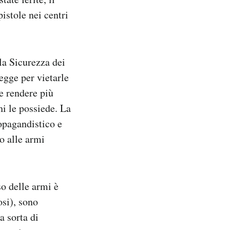
pistole nei centri
la Sicurezza dei
legge per vietarle
e rendere più
hi le possiede. La
opagandistico e
o alle armi
so delle armi è
si), sono
a sorta di