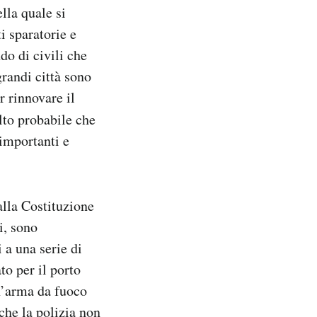
lla quale si
i sparatorie e
do di civili che
grandi città sono
r rinnovare il
to probabile che
 importanti e
alla Costituzione
i, sono
 a una serie di
to per il porto
un’arma da fuoco
che la polizia non