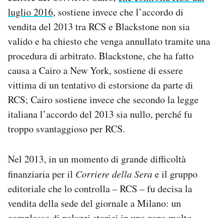
Notifiche mobile
luglio 2016
, sostiene invece che l’accordo di
Regala il Post
vendita del 2013 tra RCS e Blackstone non sia
Hai bisogno di aiuto?
valido e ha chiesto che venga annullato tramite una
Esci
procedura di arbitrato. Blackstone, che ha fatto
causa a Cairo a New York, sostiene di essere
vittima di un tentativo di estorsione da parte di
RCS; Cairo sostiene invece che secondo la legge
italiana l’accordo del 2013 sia nullo, perché fu
troppo svantaggioso per RCS.
Nel 2013, in un momento di grande difficoltà
finanziaria per il
Corriere della Sera
e il gruppo
editoriale che lo controlla – RCS – fu decisa la
vendita della sede del giornale a Milano: un
complesso di palazzi storici in una zona molto