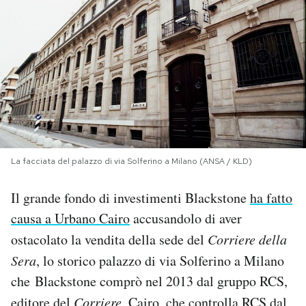
PODCAST
NEWSLETTER
I MIEI PREFERITI
La facciata del palazzo di via Solferino a Milano (ANSA / KLD)
SHOP
Il grande fondo di investimenti Blackstone
ha fatto
CALENDARIO
causa a Urbano Cairo
accusandolo di aver
ostacolato la vendita della sede del
Corriere della
AREA PERSONALE
Sera
, lo storico palazzo di via Solferino a Milano
che Blackstone comprò nel 2013 dal gruppo RCS,
Area Personale
Newsletter
editore del
Corriere
. Cairo,
che controlla RCS dal