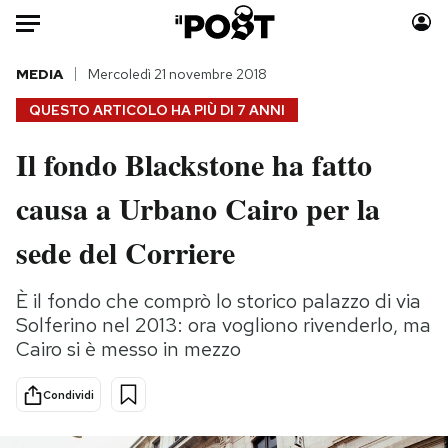
Auto
MEDIA
Mercoledì 21 novembre 2018
QUESTO ARTICOLO HA PIÙ DI
7 ANNI
HOME
Il fondo Blackstone ha fatto
Italia
Moda
causa a Urbano Cairo per la
Mondo
Libri
Politica
Consumismi
sede del Corriere
Tecnologia
Storie/Idee
Internet
Ok Boomer!
È il fondo che comprò lo storico palazzo di via
Scienza
Media
Solferino nel 2013: ora vogliono rivenderlo, ma
Cultura
Europa
Cairo si è messo in mezzo
Economia
Altrecose
Condividi
Sport
Mondiali calcio 2026