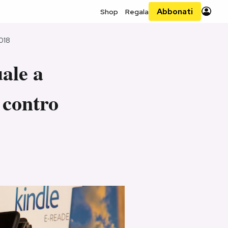
Abbonati
Shop
Regala
018
uale a
ù contro