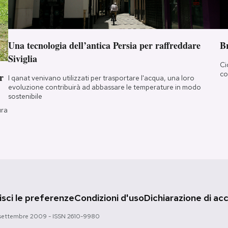
Una tecnologia dell’antica Persia per raffreddare
B
Siviglia
Ci
co
r
I qanat venivano utilizzati per trasportare l'acqua, una loro
evoluzione contribuirà ad abbassare le temperature in modo
sostenibile
ura
sci le preferenze
Condizioni d'uso
Dichiarazione di acc
 28 settembre 2009 - ISSN 2610-9980