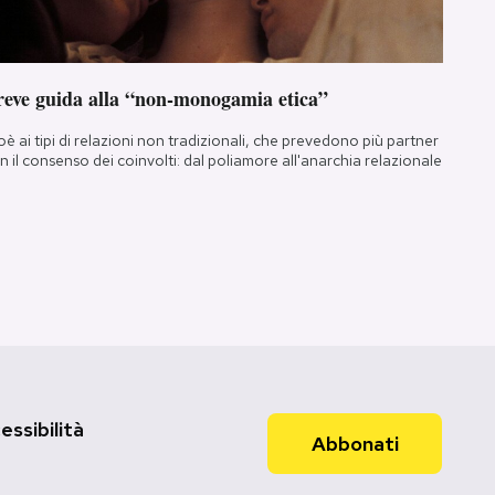
reve guida alla “non-monogamia etica”
oè ai tipi di relazioni non tradizionali, che prevedono più partner
n il consenso dei coinvolti: dal poliamore all'anarchia relazionale
essibilità
Abbonati