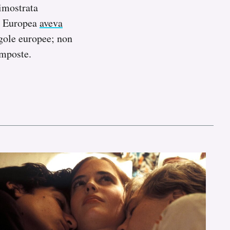
imostrata
ne Europea
aveva
egole europee; non
imposte.