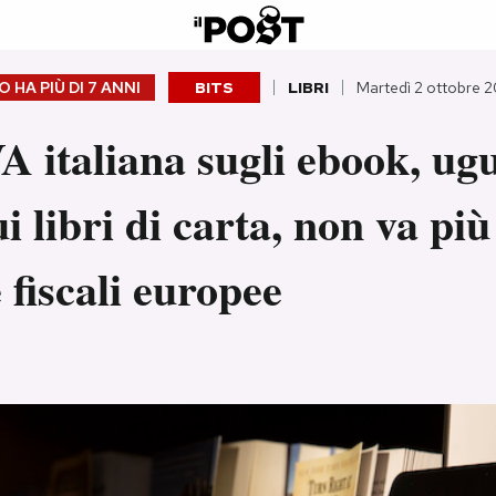
 HA PIÙ DI
7 ANNI
BITS
LIBRI
Martedì 2 ottobre 2
A italiana sugli ebook, ug
ui libri di carta, non va pi
e fiscali europee