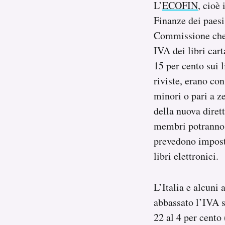
L’
ECOFIN
, cioè
Notifiche mobile
Finanze dei paes
Regala il Post
Commissione che p
Hai bisogno di aiuto?
Esci
IVA dei libri car
15 per cento sui l
riviste, erano co
minori o pari a z
della nuova dire
membri potranno a
prevedono imposte
libri elettronici.
L’Italia e alcuni 
abbassato l’IVA s
22 al 4 per cento 