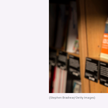
PODCAST
NEWSLETTER
I MIEI PREFERITI
SHOP
CALENDARIO
AREA PERSONALE
(Stephen Brashear/Getty Images)
Area Personale
Newsletter