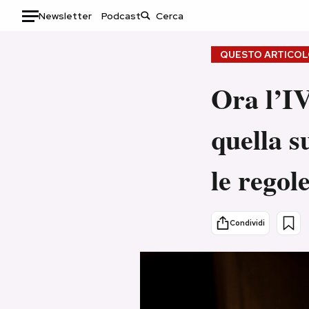
Newsletter
Podcast
Auto
QUESTO ARTICOLO
HOME
Ora l’IV
Italia
Moda
quella s
Mondo
Libri
Politica
Consumismi
le regol
Tecnologia
Storie/Idee
Internet
Ok Boomer!
Scienza
Media
Condividi
Cultura
Europa
Economia
Altrecose
Sport
Mondiali calcio 2026