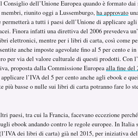
 il Consiglio dell’Unione Europea quando è formato dai 
i membri, riunito oggi a Lussemburgo,
ha approvato
una
ermetterà a tutti i paesi dell’Unione di applicare agli
tacei. Finora infatti una direttiva del 2006 prevedeva 
ibri elettronici, mentre per i libri di carta, così come pe
nsentite anche imposte agevolate fino al 5 per cento e in
ero per via del valore culturale di questi prodotti. Con 
ttiva, proposta dalla Commissione Europea
alla fine del
pplicare l’IVA del 5 per cento anche agli ebook e quei
 più basse o nulle sui libri di carta potranno fare lo st
altri paesi, tra cui la Francia, facevano eccezione perch
ugli ebook andando contro le regole europee. In Italia s
(l’IVA dei libri di carta) già nel 2015, per iniziativa de