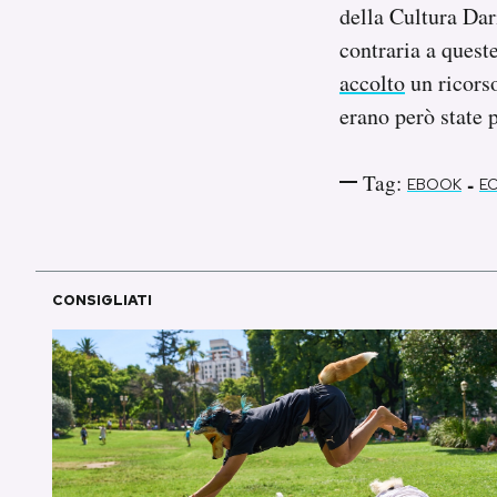
della Cultura Da
contraria a quest
accolto
un ricorso
erano però state 
Tag:
-
EBOOK
E
CONSIGLIATI