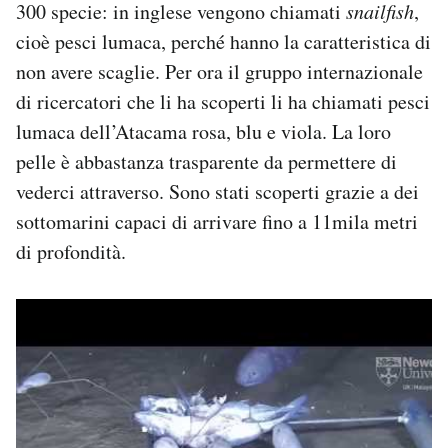
300 specie: in inglese vengono chiamati
snailfish
,
Notifiche mobile
cioè pesci lumaca, perché hanno la caratteristica di
Regala il Post
non avere scaglie. Per ora il gruppo internazionale
Hai bisogno di aiuto?
Esci
di ricercatori che li ha scoperti li ha chiamati pesci
lumaca dell’Atacama rosa, blu e viola. La loro
pelle è abbastanza trasparente da permettere di
vederci attraverso. Sono stati scoperti grazie a dei
sottomarini capaci di arrivare fino a 11mila metri
di profondità.