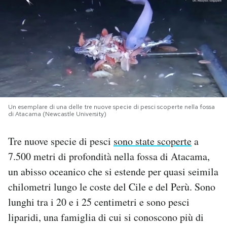
PODCAST
NEWSLETTER
I MIEI PREFERITI
Un esemplare di una delle tre nuove specie di pesci scoperte nella fossa
di Atacama (Newcastle University)
SHOP
Tre nuove specie di pesci
sono state scoperte
a
CALENDARIO
7.500 metri di profondità nella fossa di Atacama,
un abisso oceanico che si estende per quasi seimila
chilometri lungo le coste del Cile e del Perù. Sono
AREA PERSONALE
lunghi tra i 20 e i 25 centimetri e sono pesci
Area Personale
liparidi, una famiglia di cui si conoscono più di
Newsletter