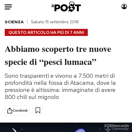
Auto
SCIENZA
Sabato 15 settembre 2018
QUESTO ARTICOLO HA PIÙ DI
7 ANNI
HOME
Abbiamo scoperto tre nuove
Italia
Moda
specie di “pesci lumaca”
Mondo
Libri
Politica
Consumismi
Sono trasparenti e vivono a 7.500 metri di
Tecnologia
Storie/Idee
profondità nella fossa di Atacama, dove la
Internet
Ok Boomer!
pressione è altissima: immaginate di avere
Scienza
Media
800 chili sul mignolo
Cultura
Europa
Economia
Altrecose
Condividi
Sport
Mondiali calcio 2026