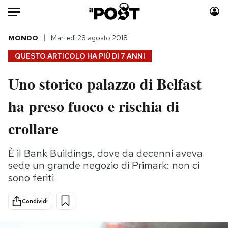
Auto
MONDO
Martedì 28 agosto 2018
QUESTO ARTICOLO HA PIÙ DI
7 ANNI
HOME
Uno storico palazzo di Belfast
Italia
Moda
ha preso fuoco e rischia di
Mondo
Libri
Politica
Consumismi
crollare
Tecnologia
Storie/Idee
Internet
Ok Boomer!
È il Bank Buildings, dove da decenni aveva
Scienza
Media
sede un grande negozio di Primark: non ci
Cultura
Europa
sono feriti
Economia
Altrecose
Condividi
Sport
Mondiali calcio 2026