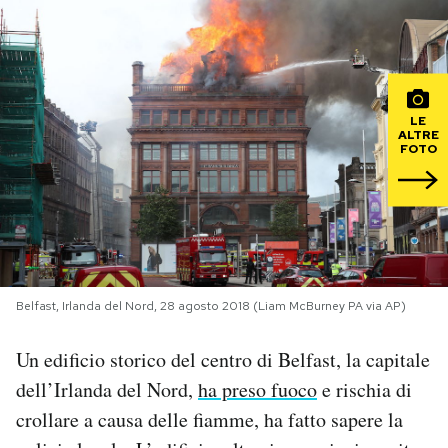
PODCAST
NEWSLETTER
LE
ALTRE
FOTO
I MIEI PREFERITI
SHOP
CALENDARIO
Belfast, Irlanda del Nord, 28 agosto 2018 (Liam McBurney PA via AP)
Un edificio storico del centro di Belfast, la capitale
AREA PERSONALE
dell’Irlanda del Nord,
ha preso fuoco
e rischia di
Area Personale
crollare a causa delle fiamme, ha fatto sapere la
Newsletter