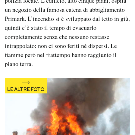
polizia locale. L’edificio, alto cinque piani, ospita
Notifiche mobile
un negozio della famosa catena di abbigliamento
Regala il Post
Primark. L’incendio si è sviluppato dal tetto in giù,
Hai bisogno di aiuto?
quindi c’è stato il tempo di evacuarlo
Esci
completamente senza che nessuno restasse
intrappolato: non ci sono feriti né dispersi. Le
fiamme però nel frattempo hanno raggiunto il
piano terra.